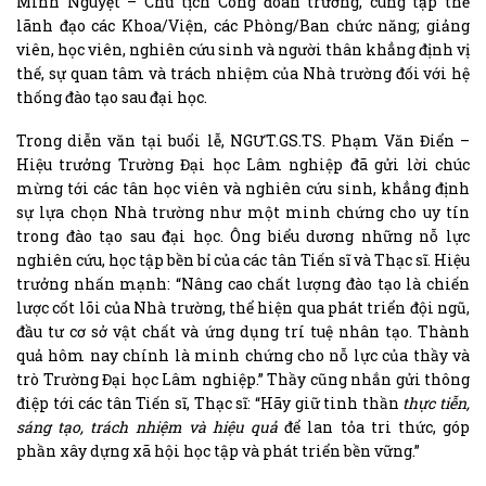
Minh Nguyệt – Chủ tịch Công đoàn trường, cùng tập thể
lãnh đạo các Khoa/Viện, các Phòng/Ban chức năng; giảng
viên, học viên, nghiên cứu sinh và người thân khẳng định vị
thế, sự quan tâm và trách nhiệm của Nhà trường đối với hệ
thống đào tạo sau đại học.
Trong diễn văn tại buổi lễ, NGƯT.GS.TS. Phạm Văn Điển –
Hiệu trưởng Trường Đại học Lâm nghiệp đã gửi lời chúc
mừng tới các tân học viên và nghiên cứu sinh, khẳng định
sự lựa chọn Nhà trường như một minh chứng cho uy tín
trong đào tạo sau đại học. Ông biểu dương những nỗ lực
nghiên cứu, học tập bền bỉ của các tân Tiến sĩ và Thạc sĩ. Hiệu
trưởng nhấn mạnh: “Nâng cao chất lượng đào tạo là chiến
lược cốt lõi của Nhà trường, thể hiện qua phát triển đội ngũ,
đầu tư cơ sở vật chất và ứng dụng trí tuệ nhân tạo. Thành
quả hôm nay chính là minh chứng cho nỗ lực của thầy và
trò Trường Đại học Lâm nghiệp.” Thầy cũng nhắn gửi thông
điệp tới các tân Tiến sĩ, Thạc sĩ: “Hãy giữ tinh thần
thực tiễn,
sáng tạo, trách nhiệm và hiệu quả
để lan tỏa tri thức, góp
phần xây dựng xã hội học tập và phát triển bền vững.”