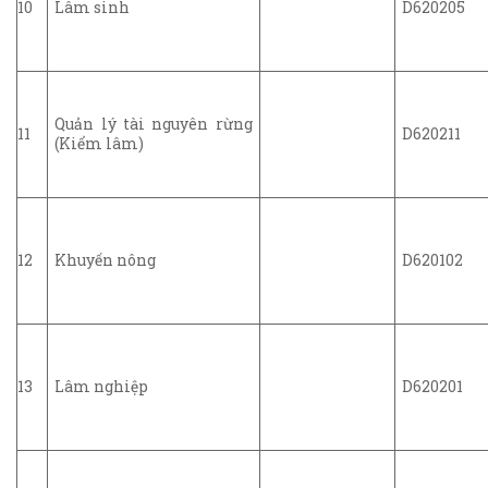
10
Lâm sinh
D620205
Quản lý tài nguyên rừng
11
D620211
(Kiểm lâm)
12
Khuyến nông
D620102
13
Lâm nghiệp
D620201