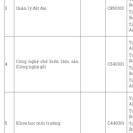
(k
3
Quản lý đất đai
C850103
T
(k
T
A
T
A)
T
(k
Công nghệ chế biến lâm sản
4
C540301
(Công nghệ gỗ)
T
(k
T
A
T
A)
T
(k
5
Khoa học môi trường
C440301
T
(k