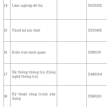
14
Lâm nghiệp đô thị
D620202
15
Thiết kế nội thất
D210405
16
Kiến trúc cảnh quan
D580110
Hệ thống thông tin (Công
17
D480104
nghệ thông tin)
Kỹ thuật công trình xây
18
D580201
dựng