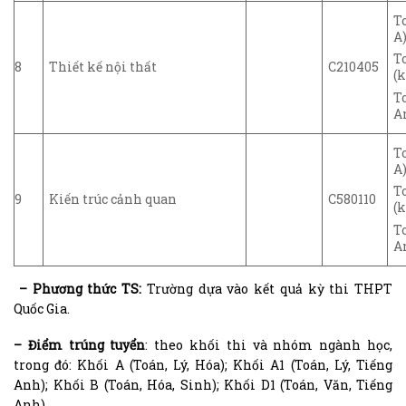
T
A)
T
8
Thiết kế nội thất
C210405
(k
T
A
T
A)
T
9
Kiến trúc cảnh quan
C580110
(k
T
A
– Phương thức TS:
Trường dựa vào kết quả kỳ thi THPT
Quốc Gia.
– Điểm trúng tuyển
: theo khối thi và nhóm ngành học,
trong đó: Khối A (Toán, Lý, Hóa); Khối A1 (Toán, Lý, Tiếng
Anh); Khối B (Toán, Hóa, Sinh); Khối D1 (Toán, Văn, Tiếng
Anh).