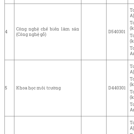
T
A)
T
(k
Công nghệ chế biến lâm sản
4
D540301
(Công nghệ gỗ)
T
(k
T
A
T
A)
T
(k
5
Khoa học môi trường
D440301
T
(k
T
A
T
A)