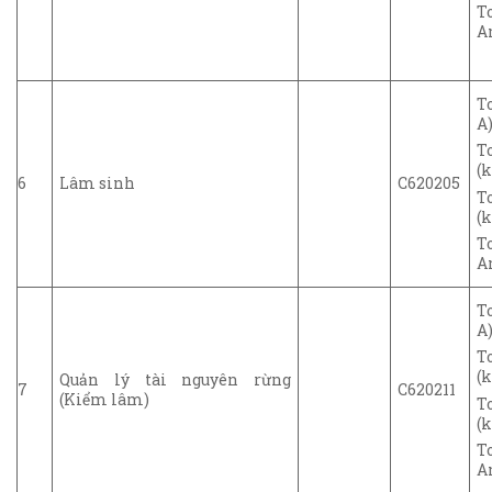
T
A
T
A)
T
(k
6
Lâm sinh
C620205
T
(k
T
A
T
A)
T
(k
Quản lý tài nguyên rừng
7
C620211
(Kiểm lâm)
T
(k
T
A