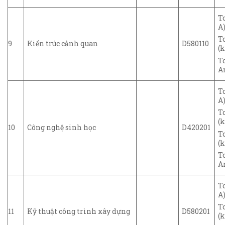
T
A)
T
9
Kiến trúc cảnh quan
D580110
(k
T
A
T
A)
T
(k
10
Công nghệ sinh học
D420201
T
(k
T
A
T
A)
T
11
Kỹ thuật công trình xây dựng
D580201
(k