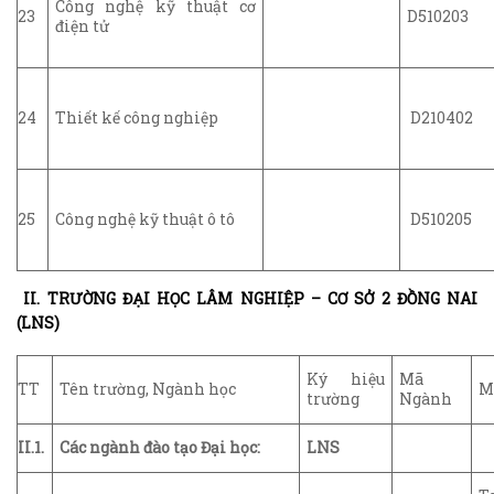
Công nghệ kỹ thuật cơ
23
D510203
điện tử
24
Thiết kế công nghiệp
D210402
25
Công nghệ kỹ thuật ô tô
D510205
II. TRƯỜNG ĐẠI HỌC LÂM NGHIỆP – CƠ SỞ 2 ĐỒNG NAI
(LNS)
Ký hiệu
Mã
TT
Tên trường, Ngành học
M
trường
Ngành
II.1.
Các ngành đào tạo Đại học:
LNS