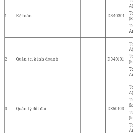
T
A)
T
1
Kế toán
D340301
(k
T
A
T
A)
T
2
Quản trị kinh doanh
D340101
(k
T
A
T
A)
T
(k
3
Quản lý đất đai
D850103
T
(k
T
A