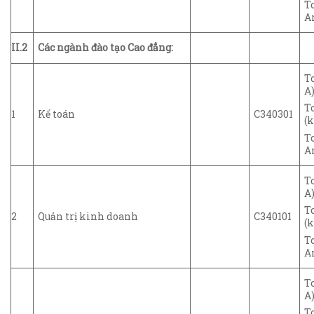
T
A
II.2
Các ngành đào tạo Cao đẳng:
T
A)
T
1
Kế toán
C340301
(k
T
A
T
A)
T
2
Quản trị kinh doanh
C340101
(k
T
A
T
A)
T