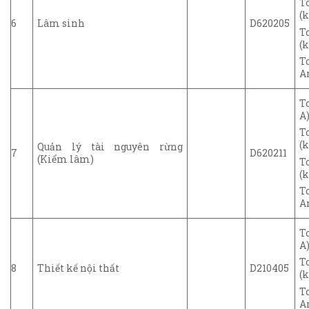
T
(k
6
Lâm sinh
D620205
T
(k
T
A
T
A)
T
(k
Quản lý tài nguyên rừng
7
D620211
(Kiểm lâm)
T
(k
T
A
T
A)
T
8
Thiết kế nội thất
D210405
(k
T
A