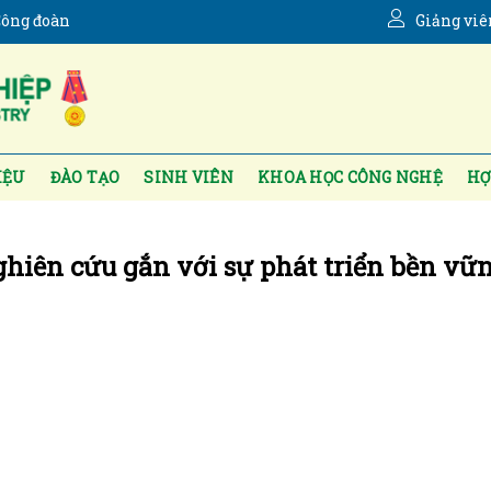
ông đoàn
Giảng viê
IỆU
ĐÀO TẠO
SINH VIÊN
KHOA HỌC CÔNG NGHỆ
HỢ
ghiên cứu gắn với sự phát triển bền vữ