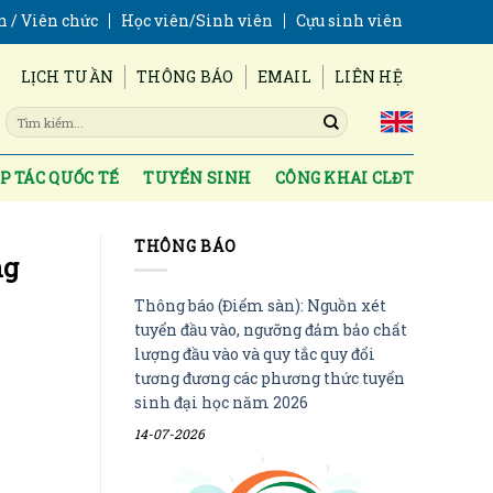
n / Viên chức
Học viên/Sinh viên
Cựu sinh viên
LỊCH TUẦN
THÔNG BÁO
EMAIL
LIÊN HỆ
P TÁC QUỐC TẾ
TUYỂN SINH
CÔNG KHAI CLĐT
THÔNG BÁO
ng
Thông báo (Điểm sàn): Nguồn xét
tuyển đầu vào, ngưỡng đảm bảo chất
lượng đầu vào và quy tắc quy đổi
tương đương các phương thức tuyển
sinh đại học năm 2026
14-07-2026