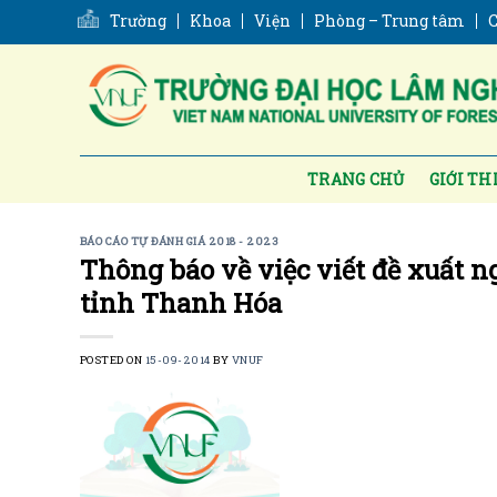
Skip
Trường
Khoa
Viện
Phòng – Trung tâm
C
to
content
TRANG CHỦ
GIỚI TH
BÁO CÁO TỰ ĐÁNH GIÁ 2018 - 2023
Thông báo về việc viết đề xuất n
tỉnh Thanh Hóa
POSTED ON
15-09-2014
BY
VNUF