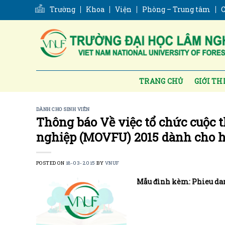
Skip
Trường
Khoa
Viện
Phòng – Trung tâm
C
to
content
TRANG CHỦ
GIỚI TH
DÀNH CHO SINH VIÊN
Thông báo Về việc tổ chức cuộc 
nghiệp (MOVFU) 2015 dành cho họ
POSTED ON
18-03-2015
BY
VNUF
Mẫu đình kèm: Phieu dan