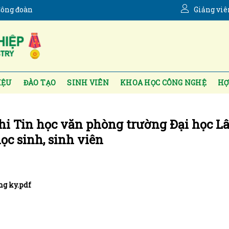
ông đoàn
Giảng viê
IỆU
ĐÀO TẠO
SINH VIÊN
KHOA HỌC CÔNG NGHỆ
HỢ
thi Tin học văn phòng trường Đại học 
c sinh, sinh viên
g ky.pdf