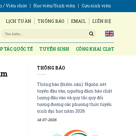
n / Viên chức
Học viên/Sinh viên
Cựu sinh viên
LỊCH TUẦN
THÔNG BÁO
EMAIL
LIÊN HỆ
P TÁC QUỐC TẾ
TUYỂN SINH
CÔNG KHAI CLĐT
THÔNG BÁO
Lâm
Thông báo (Điểm sàn): Nguồn xét
tuyển đầu vào, ngưỡng đảm bảo chất
lượng đầu vào và quy tắc quy đổi
tương đương các phương thức tuyển
sinh đại học năm 2026
14-07-2026