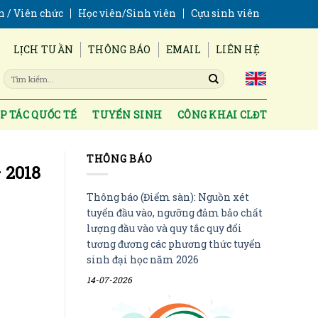
n / Viên chức
Học viên/Sinh viên
Cựu sinh viên
LỊCH TUẦN
THÔNG BÁO
EMAIL
LIÊN HỆ
P TÁC QUỐC TẾ
TUYỂN SINH
CÔNG KHAI CLĐT
THÔNG BÁO
 2018
Thông báo (Điểm sàn): Nguồn xét
tuyển đầu vào, ngưỡng đảm bảo chất
lượng đầu vào và quy tắc quy đổi
tương đương các phương thức tuyển
sinh đại học năm 2026
14-07-2026