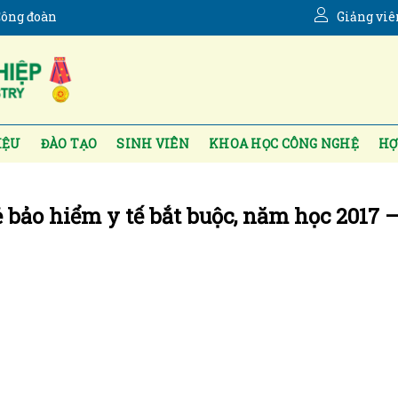
ông đoàn
Giảng viê
IỆU
ĐÀO TẠO
SINH VIÊN
KHOA HỌC CÔNG NGHỆ
HỢ
bảo hiểm y tế bắt buộc, năm học 2017 –