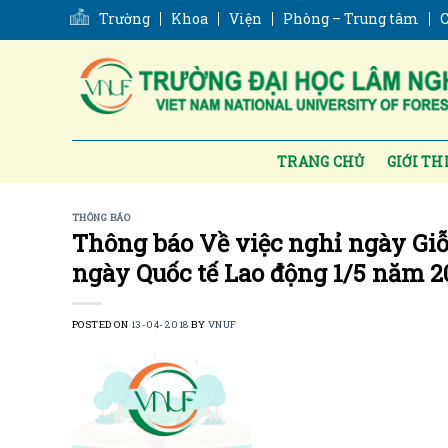
Skip
Trường
Khoa
Viện
Phòng – Trung tâm
C
to
content
TRANG CHỦ
GIỚI TH
THÔNG BÁO
Thông báo Về việc nghỉ ngày Giỗ
ngày Quốc tế Lao động 1/5 năm 2
POSTED ON
13-04-2018
BY
VNUF