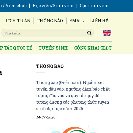
n / Viên chức
Học viên/Sinh viên
Cựu sinh viên
LỊCH TUẦN
THÔNG BÁO
EMAIL
LIÊN HỆ
P TÁC QUỐC TẾ
TUYỂN SINH
CÔNG KHAI CLĐT
THÔNG BÁO
à
Thông báo (Điểm sàn): Nguồn xét
tuyển đầu vào, ngưỡng đảm bảo chất
lượng đầu vào và quy tắc quy đổi
tương đương các phương thức tuyển
sinh đại học năm 2026
14-07-2026