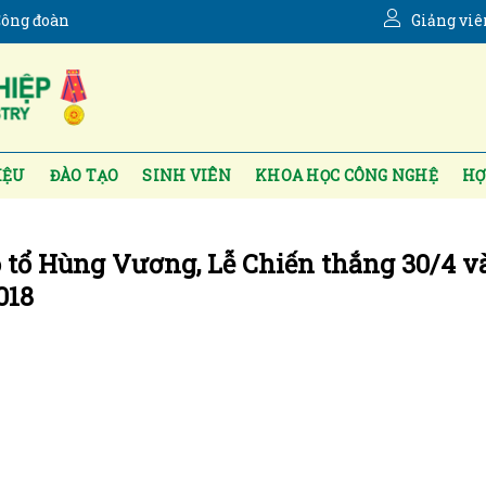
ông đoàn
Giảng viê
IỆU
ĐÀO TẠO
SINH VIÊN
KHOA HỌC CÔNG NGHỆ
HỢ
 tổ Hùng Vương, Lễ Chiến thắng 30/4 v
018