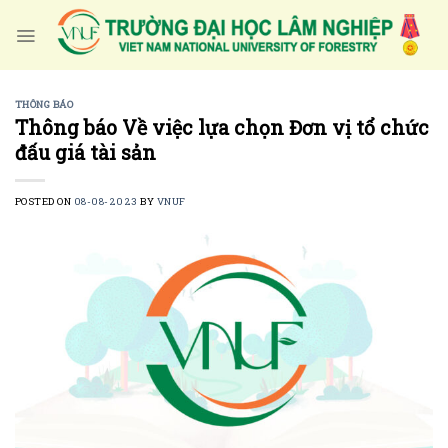
Skip
to
content
THÔNG BÁO
Thông báo Về việc lựa chọn Đơn vị tổ chức
đấu giá tài sản
POSTED ON
08-08-2023
BY
VNUF