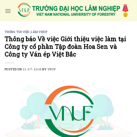
Skip
to
content
THÔNG TIN VIỆC LÀM VNUF
Thông báo Về việc Giới thiệu việc làm tại
Công ty cổ phần Tập đoàn Hoa Sen và
Công ty Ván ép Việt Bắc
POSTED ON
21-07-2016
BY
VNUF