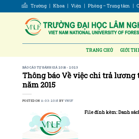
Skip
Trường
Khoa
Viện
Phòng – Trung tâm
C
to
content
TRANG CHỦ
GIỚI TH
BÁO CÁO TỰ ĐÁNH GIÁ 2018 - 2023
Thông báo Về việc chi trả lương 
năm 2015
POSTED ON
11-03-2015
BY
VNUF
File đính kèm: Danh sách