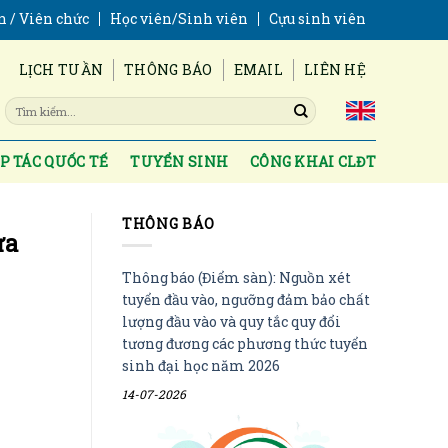
n / Viên chức
Học viên/Sinh viên
Cựu sinh viên
LỊCH TUẦN
THÔNG BÁO
EMAIL
LIÊN HỆ
P TÁC QUỐC TẾ
TUYỂN SINH
CÔNG KHAI CLĐT
THÔNG BÁO
ưa
Thông báo (Điểm sàn): Nguồn xét
tuyển đầu vào, ngưỡng đảm bảo chất
lượng đầu vào và quy tắc quy đổi
tương đương các phương thức tuyển
sinh đại học năm 2026
14-07-2026