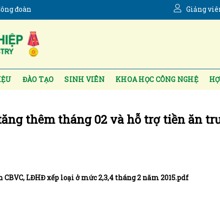
ông đoàn
Giảng viê
IỆU
ĐÀO TẠO
SINH VIÊN
KHOA HỌC CÔNG NGHỆ
HỢ
tăng thêm tháng 02 và hỗ trợ tiền ăn tr
 CBVC, LĐHĐ xếp loại ở mức 2,3,4 tháng 2 năm 2015.pdf