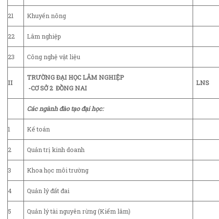
21
Khuyến nông
22
Lâm nghiệp
23
Công nghệ vật liệu
TRƯỜNG ĐẠI HỌC LÂM NGHIỆP
II
LNS
-CƠ SỞ 2 ĐỒNG NAI
Các ngành đào tạo đại học:
1
Kế toán
2
Quản trị kinh doanh
3
Khoa học môi trường
4
Quản lý đất đai
5
Quản lý tài nguyên rừng (Kiểm lâm)