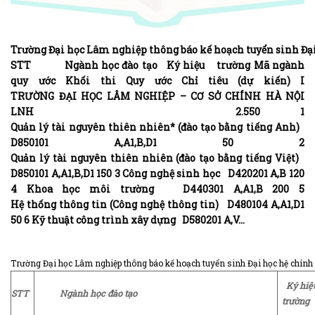
Trường Đại học Lâm nghiệp thông báo kế hoạch tuyển sinh Đại
STT Ngành học đào tạo Ký hiệu trường Mã ngành
quy ước Khối thi Quy ước Chỉ tiêu (dự kiến) I
TRƯỜNG ĐẠI HỌC LÂM NGHIỆP – CƠ SỞ CHÍNH HÀ NỘI
LNH 2.550 1
Quản lý tài nguyên thiên nhiên* (đào tạo bằng tiếng Anh)
D850101 A,A1,B,D1 50 2
Quản lý tài nguyên thiên nhiên (đào tạo bằng tiếng Việt)
D850101 A,A1,B,D1 150 3 Công nghệ sinh học D420201 A,B 120
4 Khoa học môi trường D440301 A,A1,B 200 5
Hệ thống thông tin (Công nghệ thông tin) D480104 A,A1,D1
50 6 Kỹ thuật công trình xây dựng D580201 A,V…
Trường Đại học Lâm nghiệp thông báo kế hoạch tuyển sinh Đại học hệ chính
Ký
hi
STT
Ngành
học
đào
tạo
trường