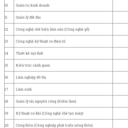
10
Quản trị kinh doanh
11
Quản lý đất đai
12
Công nghệ chế biến lâm sản (Công nghệ gỗ)
13
Công nghệ kỹ thuật cơ điện tử
14
Thiết kế nội thất
15
Kiến trúc cảnh quan
16
Lâm nghiệp đô thị
17
Lâm sinh
18
Quản lý tài nguyên rừng (Kiểm lâm)
19
Kỹ thuật cơ khí (Công nghệ chế tạo máy)
20
Công thôn (Công nghiệp phát triển nông thôn)