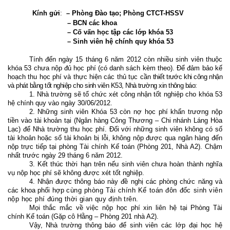
Kính gửi
:
– Phòng Đào tạo; Phòng CTCT-HSSV
– BCN các khoa
– Cố vấn học tập các lớp khóa 53
– Sinh viên hệ chính quy khóa 53
Tính đến ngày 15 tháng 6 năm 2012 còn nhiều sinh viên thuộc
khóa 53 chưa nộp đủ học phí (có danh sách kèm theo). Để đảm bảo kế
hoạch thu học phí và thực hiện các thủ tục cần
thiết trước khi công nhận
và phát bằng tốt nghiệp cho sinh viên K53, Nhà trường xin thông báo:
1. Nhà trường sẽ tổ chức xét công nhận tốt nghiệp cho khóa 53
hệ chính quy vào ngày 30/06/2012.
2. Những sinh viên Khóa 53 còn nợ học phí khẩn trương nộp
tiền vào tài khoản tại (Ngân hàng Công Thương – Chi nhánh Láng Hòa
Lạc) để Nhà trường thu học phí. Đối với những sinh viên không có số
tài khoản hoặc số tài khoản bị lỗi, không nộp được qua ngân hàng đến
nộp trực tiếp tại phòng Tài chính Kế toán (Phòng 201, Nhà A2). Chậm
nhất trước ngày 29 tháng 6 năm 2012.
3. Kết thúc thời hạn trên nếu sinh viên chưa hoàn thành nghĩa
vụ nộp học phí sẽ không được xét tốt nghiệp.
4. Nhận được thông báo này đề nghị các phòng chức năng và
các khoa phối hợp
cùng phòng Tài chính Kế toán đôn đốc sinh viên
nộp học phí đúng thời gian quy định trên.
Mọi thắc mắc về việc nộp học phí xin liên hệ tại Phòng Tài
chính Kế toán (Gặp cô Hằng – Phòng 201 nhà A2).
Vậy, Nhà trường thông báo để sinh viên các lớp đại học hệ