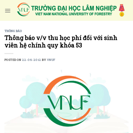
Skip
to
content
THÔNG BÁO
Thông báo v/v thu học phí đối với sinh
viên hệ chính quy khóa 53
POSTED ON
22-06-2012
BY
VNUF