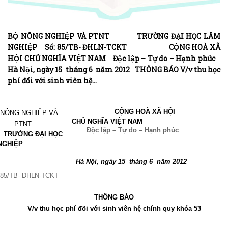
BỘ NÔNG NGHIỆP VÀ PTNT TRƯỜNG ĐẠI HỌC LÂM
NGHIỆP Số: 85/TB- ĐHLN-TCKT CỘNG HOÀ XÃ
HỘI CHỦ NGHĨA VIỆT NAM Độc lập – Tự do – Hạnh phúc
Hà Nội, ngày 15 tháng 6 năm 2012 THÔNG BÁO V/v thu học
phí đối với sinh viên hệ…
CỘNG HOÀ XÃ HỘI
 NÔNG NGHIỆP VÀ
CHỦ NGHĨA VIỆT NAM
PTNT
Độc lập – Tự do – Hạnh phúc
ỜNG ĐẠI HỌC
NGHIỆP
Hà Nội, ngày 15
tháng 6
năm 2012
85
/TB- ĐHLN-TCKT
THÔNG BÁO
V/v thu học phí đối với s
i
nh viên hệ chính quy khóa 53