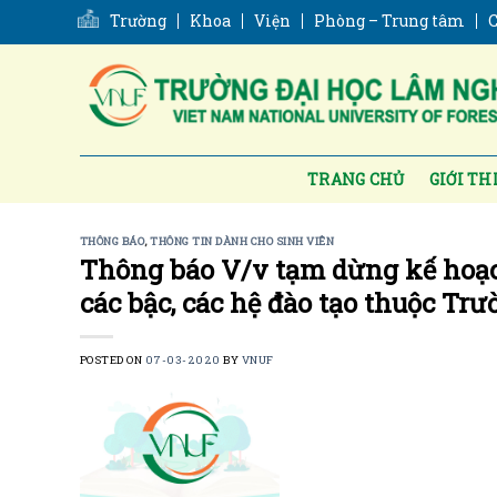
Skip
Trường
Khoa
Viện
Phòng – Trung tâm
C
to
content
TRANG CHỦ
GIỚI TH
THÔNG BÁO
,
THÔNG TIN DÀNH CHO SINH VIÊN
Thông báo V/v tạm dừng kế hoạc
các bậc, các hệ đào tạo thuộc Tr
POSTED ON
07-03-2020
BY
VNUF