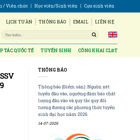
n / Viên chức
Học viên/Sinh viên
Cựu sinh viên
LỊCH TUẦN
THÔNG BÁO
EMAIL
LIÊN HỆ
P TÁC QUỐC TẾ
TUYỂN SINH
CÔNG KHAI CLĐT
THÔNG BÁO
HSSV
19
Thông báo (Điểm sàn): Nguồn xét
tuyển đầu vào, ngưỡng đảm bảo chất
lượng đầu vào và quy tắc quy đổi
tương đương các phương thức tuyển
sinh đại học năm 2026
14-07-2026