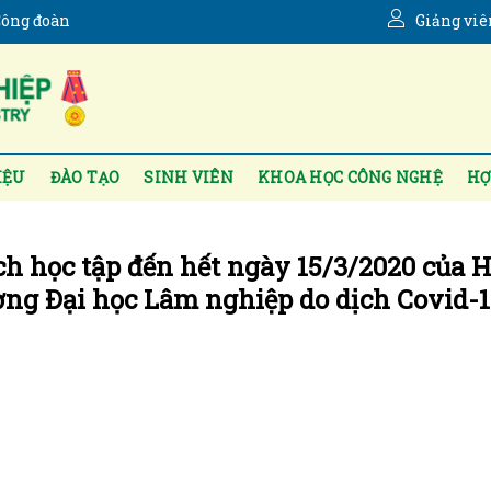
ông đoàn
Giảng viê
IỆU
ĐÀO TẠO
SINH VIÊN
KHOA HỌC CÔNG NGHỆ
HỢ
h học tập đến hết ngày 15/3/2020 của 
ường Đại học Lâm nghiệp do dịch Covid-