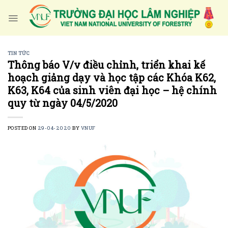
Skip
to
content
TIN TỨC
Thông báo V/v điều chỉnh, triển khai kế
hoạch giảng dạy và học tập các Khóa K62,
K63, K64 của sinh viên đại học – hệ chính
quy từ ngày 04/5/2020
POSTED ON
29-04-2020
BY
VNUF