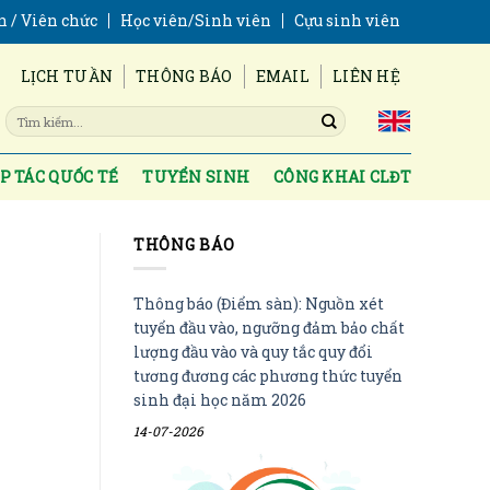
n / Viên chức
Học viên/Sinh viên
Cựu sinh viên
LỊCH TUẦN
THÔNG BÁO
EMAIL
LIÊN HỆ
P TÁC QUỐC TẾ
TUYỂN SINH
CÔNG KHAI CLĐT
THÔNG BÁO
Thông báo (Điểm sàn): Nguồn xét
tuyển đầu vào, ngưỡng đảm bảo chất
lượng đầu vào và quy tắc quy đổi
tương đương các phương thức tuyển
sinh đại học năm 2026
14-07-2026