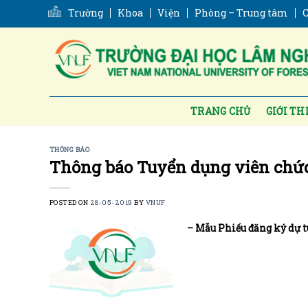
Skip
Trường
Khoa
Viện
Phòng – Trung tâm
C
to
content
TRANG CHỦ
GIỚI TH
THÔNG BÁO
Thông báo Tuyển dụng viên chứ
POSTED ON
28-05-2019
BY
VNUF
– Mẫu Phiếu đăng ký dự 