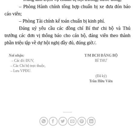
– Phòng Hành chính tổng hợp chuẩn bị xe đưa đón báo
cáo viên;
– Phòng Tài chính kế toán chuẩn bị kinh phí.
Đảng uỷ yêu cầu các đồng chí Bí thư chi bộ và Thủ
trưởng các đơn vị thông báo cho cán bộ, đảng viên theo thành
phần triệu tập về dự hội nghị đầy đủ, đúng giờ./.
Nơi nhận:
T/M BCH ĐẢNG BỘ
– Các đ/c ĐUV,
BÍ THƯ
– Các Chi bộ trực thuộc,
– Lưu VPĐU.
(Đã ký)
Trần Hữu Viên