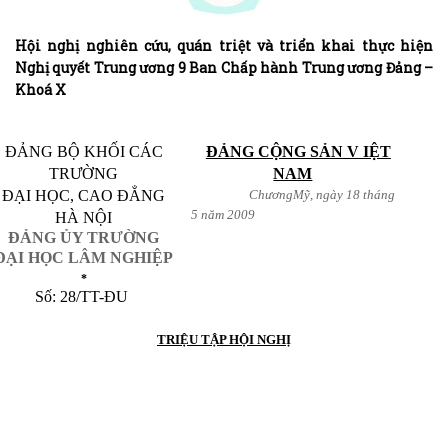
Hội nghị nghiên cứu, quán triệt và triển khai thực hiện
Nghị quyết Trung ương 9 Ban Chấp hành Trung ương Đảng –
Khoá X
ĐẢNG BỘ KHỐI CÁC
ĐẢNG CỘNG SẢN V
IỆT
TRƯỜNG
NAM
ĐẠI HỌC, CAO ĐẲNG
Chương
Mỹ, ngày 18 tháng
5 năm 2009
HÀ NỘI
ĐẢNG ỦY TRƯỜNG
ĐẠI HỌC LÂM NGHIỆP
*
Số: 28/TT-ĐU
TRIỆU TẬP HỘI NGHỊ