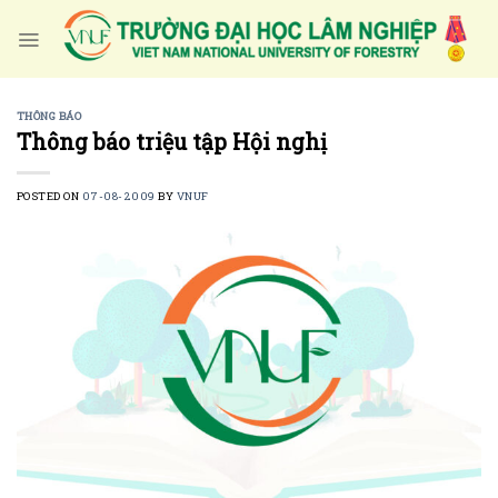
Skip
to
content
THÔNG BÁO
Thông báo triệu tập Hội nghị
POSTED ON
07-08-2009
BY
VNUF