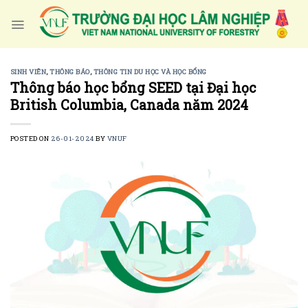
Skip
to
content
SINH VIÊN
,
THÔNG BÁO
,
THÔNG TIN DU HỌC VÀ HỌC BỔNG
Thông báo học bổng SEED tại Đại học
British Columbia, Canada năm 2024
POSTED ON
26-01-2024
BY
VNUF