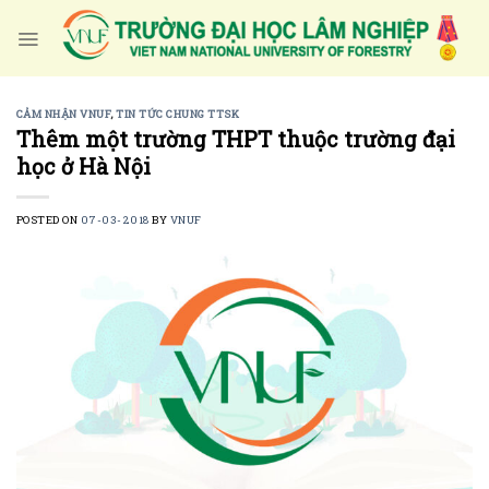
Skip
to
content
CẢM NHẬN VNUF
,
TIN TỨC CHUNG TTSK
Thêm một trường THPT thuộc trường đại
học ở Hà Nội
POSTED ON
07-03-2018
BY
VNUF