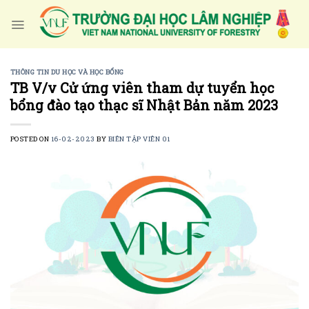
Skip
to
content
THÔNG TIN DU HỌC VÀ HỌC BỔNG
TB V/v Cử ứng viên tham dự tuyển học
bổng đào tạo thạc sĩ Nhật Bản năm 2023
POSTED ON
16-02-2023
BY
BIÊN TẬP VIÊN 01