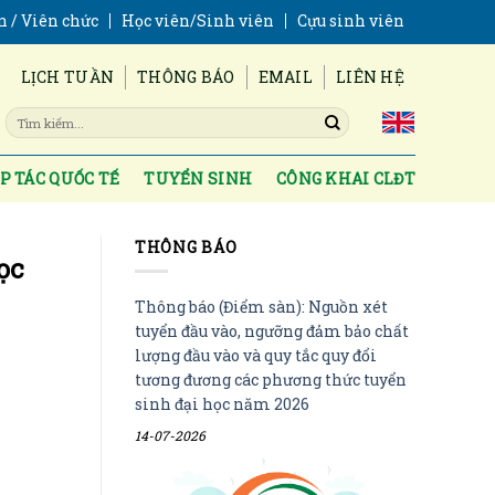
n / Viên chức
Học viên/Sinh viên
Cựu sinh viên
LỊCH TUẦN
THÔNG BÁO
EMAIL
LIÊN HỆ
P TÁC QUỐC TẾ
TUYỂN SINH
CÔNG KHAI CLĐT
THÔNG BÁO
ọc
Thông báo (Điểm sàn): Nguồn xét
tuyển đầu vào, ngưỡng đảm bảo chất
lượng đầu vào và quy tắc quy đổi
tương đương các phương thức tuyển
sinh đại học năm 2026
14-07-2026