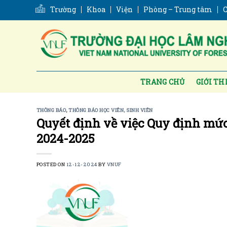
Skip
Trường
Khoa
Viện
Phòng – Trung tâm
C
to
content
TRANG CHỦ
GIỚI TH
THÔNG BÁO
,
THÔNG BÁO HỌC VIÊN, SINH VIÊN
Quyết định về việc Quy định mức 
2024-2025
POSTED ON
12-12-2024
BY
VNUF