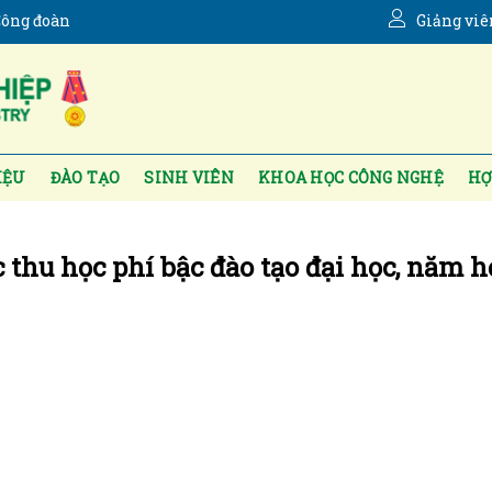
ông đoàn
Giảng viê
IỆU
ĐÀO TẠO
SINH VIÊN
KHOA HỌC CÔNG NGHỆ
HỢ
thu học phí bậc đào tạo đại học, năm h