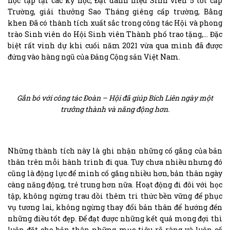
học tập tại các kỳ học, Đạt danh hiệu Sinh viên 5 tốt cấp
Trường, giải thưởng Sao Tháng giêng cấp trường, Bằng
khen Đã có thành tích xuất sắc trong công tác Hội và phong
trào Sinh viên do Hội Sinh viên Thành phố trao tặng,… Đặc
biệt rất vinh dự khi cuối năm 2021 vừa qua mình đã được
đứng vào hàng ngũ của Đảng Cộng sản Việt Nam.
Gắn bó với công tác Đoàn – Hội đã giúp Bích Liên ngày một
trưởng thành và năng động hơn.
Những thành tích này là ghi nhận những cố gắng của bản
thân trên mỗi hành trình đi qua. Tuy chưa nhiều nhưng đó
cũng là động lực để mình cố gắng nhiều hơn, bản thân ngày
càng năng động, trẻ trung hơn nữa. Hoạt động đi đôi với học
tập, không ngừng trau dồi thêm tri thức bền vững để phục
vụ tương lai, không ngừng thay đổi bản thân để hướng đến
những điều tốt đẹp. Để đạt được những kết quả mong đợi thì
luôn đặt cho bản thân những mục tiêu rõ ràng và luôn cố