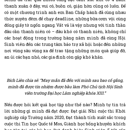
thanh xuân ở đây, vui có, buồn có, giận hờn cũng có luôn. Để
có một chương trình anh em Ban Chấp hành đã cùng nhau
thức xuyên đêm để chạy deadline, những bữa cơm vội cùng
đống giấy tờ ngổn ngang. Vất vả là vậy nhưng với tinh thần
đâu cần thanh niên có – đâu khó có thanh niên, không chỉ
các hoạt động trong trường hàng năm mình đã cùng Hội
Sinh viên đến các trung tâm bảo trợ xã hội hoặc đến những
nơi vùng sâu vùng xa để trao tặng những món quà giúp đỡ,
an ủi các bạn nhỏ, các gia đình còn gặp khó khăn.
Bích Liên chia sẻ: “May mắn đã đến với mình sau bao cố gắng,
mình đã được tín nhiệm được bầu làm Phó Chủ tịch Hội Sinh
viên trường Đại học Lâm nghiệp khóa XIII.”
Nếu được hỏi kết quả học tập như thế nào? Mình tự tin trả
lời những gì mình đã đạt được: Đạt giải Nhì cuộc thi Khởi
nghiệp cấp Trường năm 2020, Đạt thành tích xuất sắc trong
cuộc thi Tin học Quốc tế Mos, Giành học bổng khuyến khích