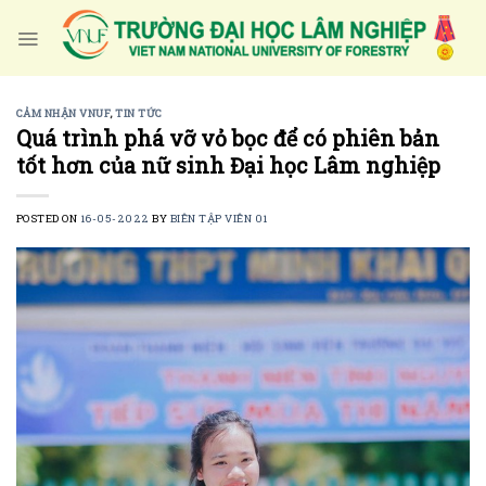
Skip
to
content
CẢM NHẬN VNUF
,
TIN TỨC
Quá trình phá vỡ vỏ bọc để có phiên bản
tốt hơn của nữ sinh Đại học Lâm nghiệp
POSTED ON
16-05-2022
BY
BIÊN TẬP VIÊN 01