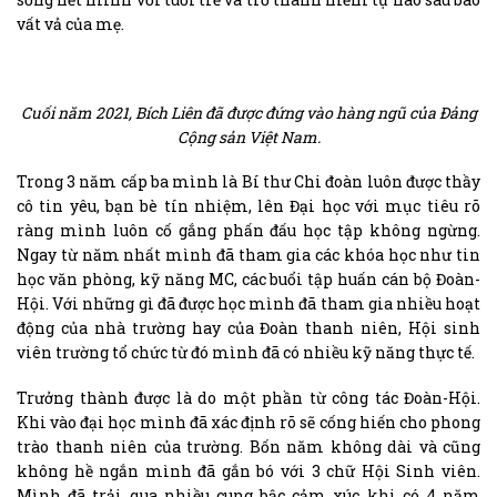
vất vả của mẹ.
Cuối năm 2021, Bích Liên đã được đứng vào hàng ngũ của Đảng
Cộng sản Việt Nam.
Trong 3 năm cấp ba mình là Bí thư Chi đoàn luôn được thầy
cô tin yêu, bạn bè tín nhiệm, lên Đại học với mục tiêu rõ
ràng mình luôn cố gắng phấn đấu học tập không ngừng.
Ngay từ năm nhất mình đã tham gia các khóa học như tin
học văn phòng, kỹ năng MC, các buổi tập huấn cán bộ Đoàn-
Hội. Với những gì đã được học mình đã tham gia nhiều hoạt
động của nhà trường hay của Đoàn thanh niên, Hội sinh
viên trường tổ chức từ đó mình đã có nhiều kỹ năng thực tế.
Trưởng thành được là do một phần từ công tác Đoàn-Hội.
Khi vào đại học mình đã xác định rõ sẽ cống hiến cho phong
trào thanh niên của trường. Bốn năm không dài và cũng
không hề ngắn mình đã gắn bó với 3 chữ Hội Sinh viên.
Mình đã trải qua nhiều cung bậc cảm xúc khi có 4 năm