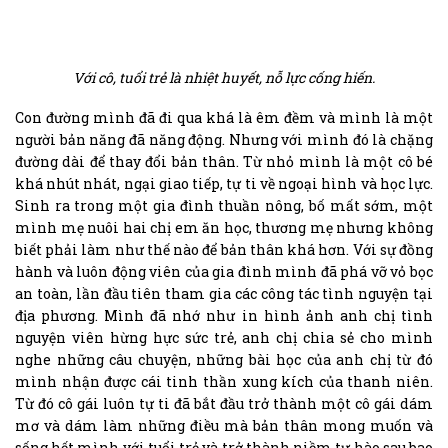
Với cô, tuổi trẻ là nhiệt huyết, nỗ lực cống hiến.
Con đường mình đã đi qua khá là êm đềm và mình là một
người bản năng đã năng động. Nhưng với mình đó là chặng
đường dài để thay đổi bản thân. Từ nhỏ mình là một cô bé
khá nhút nhát, ngại giao tiếp, tự ti về ngoại hình và học lực.
Sinh ra trong một gia đình thuần nông, bố mất sớm, một
mình mẹ nuôi hai chị em ăn học, thương mẹ nhưng không
biết phải làm như thế nào để bản thân khá hơn. Với sự đồng
hành và luôn động viên của gia đình mình đã phá vỡ vỏ bọc
an toàn, lần đầu tiên tham gia các công tác tình nguyện tại
địa phương. Mình đã nhớ như in hình ảnh anh chị tình
nguyện viên hừng hực sức trẻ, anh chị chia sẻ cho mình
nghe những câu chuyện, những bài học của anh chị từ đó
mình nhận được cái tinh thần xung kích của thanh niên.
Từ đó cô gái luôn tự ti đã bắt đầu trở thành một cô gái dám
mơ và dám làm những điều mà bản thân mong muốn và
sống hết mình với tuổi trẻ và trở thành niềm tự hào sau bao