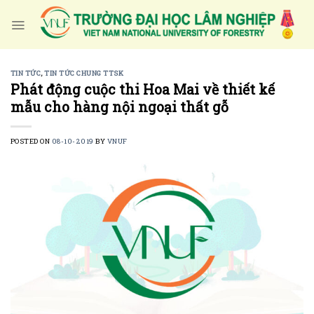
Skip
to
content
TIN TỨC
,
TIN TỨC CHUNG TTSK
Phát động cuộc thi Hoa Mai về thiết kế
mẫu cho hàng nội ngoại thất gỗ
POSTED ON
08-10-2019
BY
VNUF