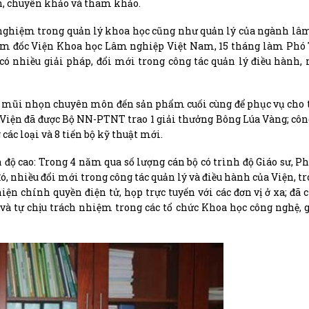
rình, chuyên khảo và tham khảo.
h nghiệm trong quản lý khoa học cũng như quản lý của ngành lâ
ám đốc Viện Khoa học Lâm nghiệp Việt Nam, 15 tháng làm Phó 
 nhiều giải pháp, đổi mới trong công tác quản lý điều hành,
ác mũi nhọn chuyên môn đến sản phẩm cuối cùng để phục vụ cho t
 Viện đã được Bộ NN-PTNT trao 1 giải thưởng Bông Lúa Vàng; cô
 các loại và 8 tiến bộ kỹ thuật mới.
h độ cao: Trong 4 năm qua số lượng cán bộ có trình độ Giáo sư, Ph
 đó, nhiều đổi mới trong công tác quản lý và điều hành của Viện, t
n chính quyền điện tử, họp trực tuyến với các đơn vị ở xa; đã c
 và tự chịu trách nhiệm trong các tổ chức Khoa học công nghệ, 