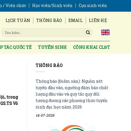
n / Viên chức
Học viên/Sinh viên
Cựu sinh viên
LỊCH TUẦN
THÔNG BÁO
EMAIL
LIÊN HỆ
P TÁC QUỐC TẾ
TUYỂN SINH
CÔNG KHAI CLĐT
THÔNG BÁO
Thông báo (Điểm sàn): Nguồn xét
tuyển đầu vào, ngưỡng đảm bảo chất
lượng đầu vào và quy tắc quy đổi
ội, trong
tương đương các phương thức tuyển
 GS.TS Võ
sinh đại học năm 2026
14-07-2026