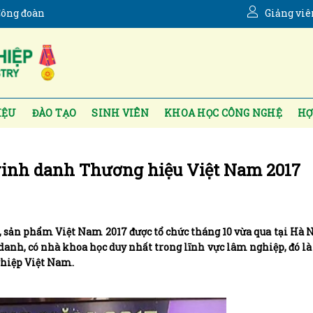
ông đoàn
Giảng viê
IỆU
ĐÀO TẠO
SINH VIÊN
KHOA HỌC CÔNG NGHỆ
HỢ
vinh danh Thương hiệu Việt Nam 2017
sản phẩm Việt Nam 2017 được tổ chức tháng 10 vừa qua tại Hà N
 danh, có nhà khoa học duy nhất trong lĩnh vực lâm nghiệp, đó là
ghiệp Việt Nam.