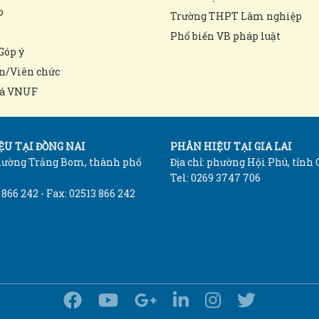
o
Trường THPT Lâm nghiệp
Phổ biến VB pháp luật
Góp ý
n/Viên chức
á VNUF
U TẠI ĐỒNG NAI
PHÂN HIỆU TẠI GIA LAI
phường Trảng Bom, thành phố
Địa chỉ: phường Hội Phú, tỉnh 
Tel: 0269 3747 706
 866 242 - Fax: 02513 866 242