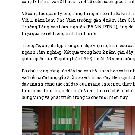
công 13 tiến sĩ và 63 thạc sĩ, viết 23 cuốn sách giáo t
Về công tác quản lý, ông cũng là người có nhiều kin
Với 11 năm làm Phó Viện trưởng; gần 4 năm làm Gi
Trưởng Tổng cục Lâm nghiệp (Bộ NN-PTNT), ông đã có
hiệu quả rõ rệt trong tình hình mới.
Trong đó, ông đã tập trung chỉ đạo viện nghiên cứu c
ngành lâm nghiệp: Kết quả trong hơn 2 năm gần đây,
giống quốc gia, 51 giống tiến bộ kỹ thuật, 15 vườn giống
Đã chú trọng công tác đào tạo cán bộ khoa học có trìn
và Tiến sĩ đã tăng gấp 2 lần so với trước đây. Bên cạnh
đẩy mạnh công tác chỉ đạo qua mạng internet, thực hiệ
từng bước thực hiện đổi mới Viện theo cơ chế tự chủ
đứng vững và phát triển trong cơ chế mới hiện nay.