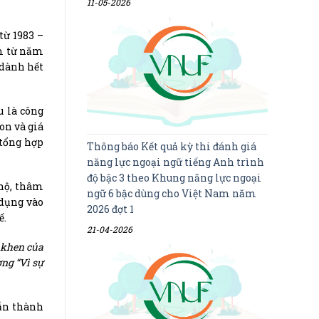
11-05-2026
từ 1983 –
am từ năm
 dành hết
u là công
on và giá
 tổng hợp
Thông báo Kết quả kỳ thi đánh giá
năng lực ngoại ngữ tiếng Anh trình
độ bậc 3 theo Khung năng lực ngoại
 hộ, thâm
ngữ 6 bậc dùng cho Việt Nam năm
 dụng vào
2026 đợt 1
ế.
21-04-2026
 khen của
ng “Vì sự
dẫn thành