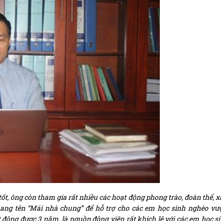
ốt, ông còn tham gia rất nhiều các hoạt động phong trào, đoàn thể, x
ng tên “Mái nhà chung” để hỗ trợ cho các em học sinh nghèo vượ
động được 3 năm, là nguồn động viên rất khích lệ với các em học s