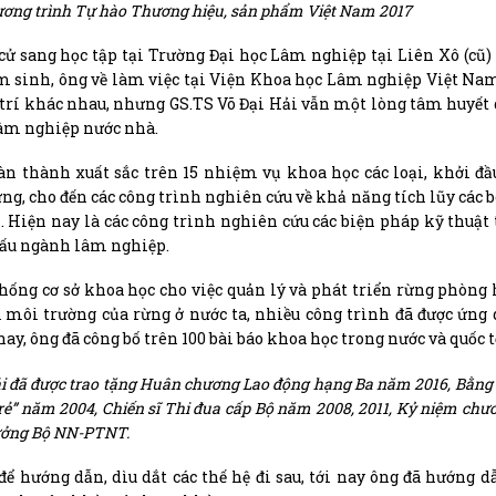
ương trình Tự hào Thương hiệu, sản phẩm Việt Nam 2017
 cử sang học tập tại Trường Đại học Lâm nghiệp tại Liên Xô (cũ) 
lâm sinh, ông về làm việc tại Viện Khoa học Lâm nghiệp Việt N
vị trí khác nhau, nhưng GS.TS Võ Đại Hải vẫn một lòng tâm huyết
lâm nghiệp nước nhà.
àn thành xuất sắc trên 15 nhiệm vụ khoa học các loại, khởi đầ
ng, cho đến các công trình nghiên cứu về khả năng tích lũy các b
. Hiện nay là các công trình nghiên cứu các biện pháp kỹ thuật
 cấu ngành lâm nghiệp.
thống cơ sở khoa học cho việc quản lý và phát triển rừng phòng
ị môi trường của rừng ở nước ta, nhiều công trình đã được ứng
ay, ông đã công bố trên 100 bài báo khoa học trong nước và quốc t
Hải đã được trao tặng Huân chương Lao động hạng Ba năm 2016, Bằng
ẻ” năm 2004, Chiến sĩ Thi đua cấp Bộ năm 2008, 2011, Kỷ niệm chươ
rưởng Bộ NN-PTNT.
để hướng dẫn, dìu dắt các thế hệ đi sau, tới nay ông đã hướng 