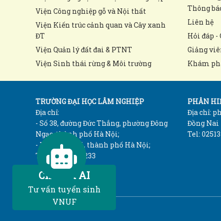
Thông bá
Viện Công nghiệp gỗ và Nội thất
Liên hệ
Viện Kiến trúc cảnh quan và Cây xanh
ĐT
Hỏi đáp - 
Viện Quản lý đất đai & PTNT
Giảng viê
Viện Sinh thái rừng & Môi trường
Khám ph
TRƯỜNG ĐẠI HỌC LÂM NGHIỆP
PHÂN HIỆ
Địa chỉ:
Địa chỉ: 
- Số 38, đường Đức Thắng, phường Đông
Đồng Nai
Ngạc, thành phố Hà Nội;
Tel: 02513
- Xã Xuân Mai, thành phố Hà Nội;
Tel: 024 33840233
Chatbot AI
Tư vấn tuyển sinh
VNUF