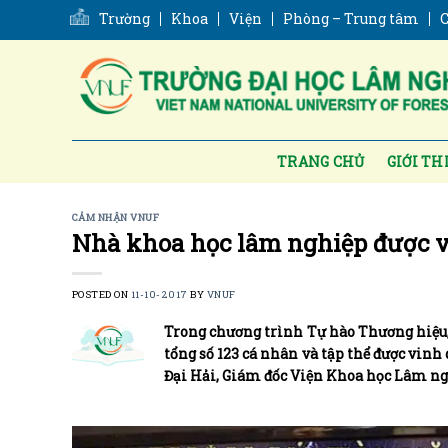
Skip
Trường
Khoa
Viện
Phòng – Trung tâm
C
to
content
TRANG CHỦ
GIỚI TH
CẢM NHẬN VNUF
Nhà khoa học lâm nghiệp được 
POSTED ON
11-10-2017
BY
VNUF
Trong chương trình Tự hào Thương hiệu, 
tổng số 123 cá nhân và tập thể được vinh
Đại Hải, Giám đốc Viện Khoa học Lâm n