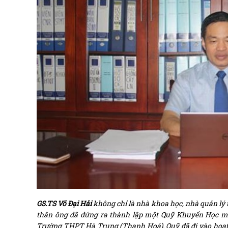
GS.TS Võ Đại Hải
không chỉ là nhà khoa học, nhà quản lý t
thân ông đã đứng ra thành lập một Quỹ Khuyến Học ma
Trường THPT Hà Trung (Thanh Hoá). Quỹ đã đi vào hoạt 