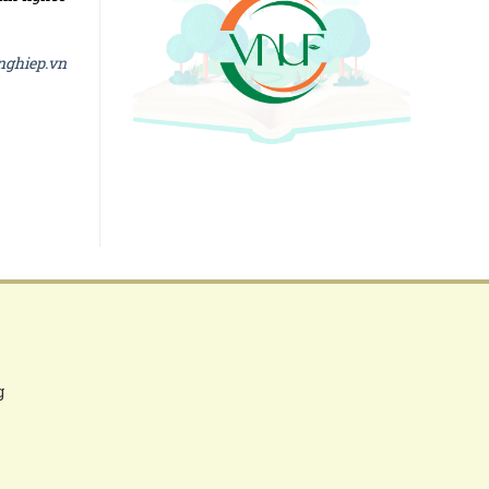
nghiep.vn
g