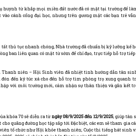
ụ huynh từ khắp mọi miền đất nước đã có mặt tại trường để là
ớc vào cánh cổng đại học, nhưng trên gương mặt các bạn trẻ vẫ
 tất thủ tục nhanh chóng, Nhà trường đã chuẩn bị kỹ lưỡng kế 
òng ban liên quan có mặt từ sớm để chỉ đạo, trực tiếp hỗ trợ tiế
àn Thanh niên – Hội Sinh viên đã nhiệt tình hướng dẫn tân sin
 đón đến ký túc xá cho đến hỗ trợ tìm phòng trọ xung quanh t
hập với môi trường mới, cảm nhận sự thân thiện và gắn kết t
ủa khóa 70 sẽ diễn ra từ
ngày 08/9/2025 đến 12/9/2025
, giúp tân 
 cho quãng đường học tập sắp tới Đặc biệt, các em sẽ tham gia c
viên tổ chức như Hội khỏe thanh niên; Cuộc thi tiếng hát sinh v