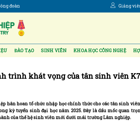
ông đoàn
Giảng viê
IỆU
ĐÀO TẠO
SINH VIÊN
KHOA HỌC CÔNG NGHỆ
HỢ
h trình khát vọng của tân sinh viên K
ệp hân hoan tổ chức nhập học chính thức cho các tân sinh viê
rong kỳ tuyển sinh đại học năm 2025. Đây là dấu mốc quan trọ
thành của thế hệ sinh viên mới dưới mái trường Lâm nghiệp.