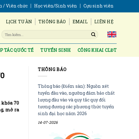
n / Viên chức
Học viên/Sinh viên
Cựu sinh viên
LỊCH TUẦN
THÔNG BÁO
EMAIL
LIÊN HỆ
P TÁC QUỐC TẾ
TUYỂN SINH
CÔNG KHAI CLĐT
THÔNG BÁO
70
Thông báo (Điểm sàn): Nguồn xét
tuyển đầu vào, ngưỡng đảm bảo chất
lượng đầu vào và quy tắc quy đổi
n khóa 70
tương đương các phương thức tuyển
ng, mở ra
sinh đại học năm 2026
14-07-2026