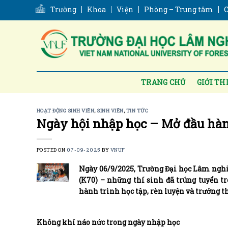
Skip
Trường
Khoa
Viện
Phòng – Trung tâm
C
to
content
TRANG CHỦ
GIỚI TH
HOẠT ĐỘNG SINH VIÊN
,
SINH VIÊN
,
TIN TỨC
Ngày hội nhập học – Mở đầu hàn
POSTED ON
07-09-2025
BY
VNUF
Ngày 06/9/2025, Trường Đại học Lâm nghi
(K70) – những thí sinh đã trúng tuyển t
hành trình học tập, rèn luyện và trưởng 
Không khí náo nức trong ngày nhập học