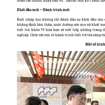
hoan các nhóm nhảy dân vũ… Sau đó, Học kỳ I năm học 
Khởi đầu mới – Hành trình mới
Buổi nhập học không chỉ đánh dấu sự khởi đầu cho 
khẳng định bản thân, nuôi dưỡng ước mơ và khát vọn
tuổi trẻ, khóa 70 hứa hẹn sẽ viết tiếp những tran
nghiệp. Chúc các em có hành trình tuổi trẻ tỏa sáng 
Một số hình