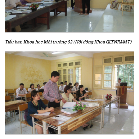
Tiểu ban Khoa học Môi trường 02 (Hội đồng Khoa QLTNR&MT)