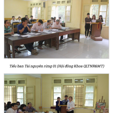
Tiểu ban Tài nguyên rừng 01 (Hội đồng Khoa QLTNR&MT)