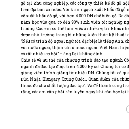
gỗ tại khu công nghiệp, các công ty thiết kế đồ gỗ n
trên địa bàn cả nước. Với kim ngạch xuất khẩu đồ gỗ n
về xuất khẩu đồ gỗ, với hơn 4.000 DN chế biến gỗ. Do 
năm học vừa qua, có đến 90% sinh viên tốt nghiệp n
trường. Các em có thể làm việc ở nhiều vị trí khác nh
được nhà trường trang bị những kiến thức kỹ thuật 
“Nếu có trình độ ngoại ngữ tốt, đặc biệt là tiếng Anh, 
với nước ngoài, thậm chí ở nước ngoài. Việt Nam hiện
có rất nhiều cơ hội” – ông Đại khẳng định.
Chia sẻ về ưu thế của chương trình đào tạo ngành C
ngành đã đào tạo được trên 4.000 kỹ sư. Chúng tôi có đ
giảng viên thỉnh giảng từ nhiều DN. Chúng tôi có qua
Đức, Nhật, Hungary, Trung Quốc… Quan điểm của chúng 
thước đo cho chất lượng đào tạo”. Và để thành công tr
rằng, các em cần phải rèn luyện ngay khi còn học tại 