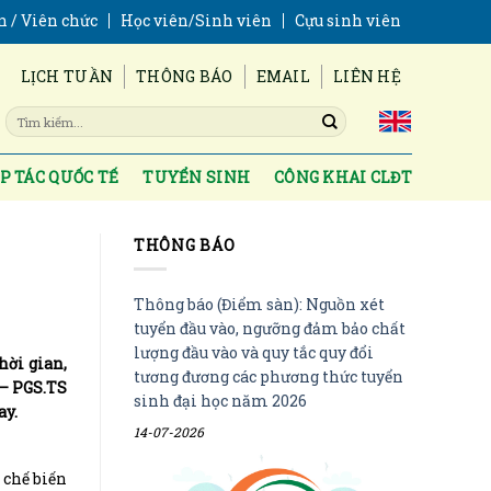
n / Viên chức
Học viên/Sinh viên
Cựu sinh viên
LỊCH TUẦN
THÔNG BÁO
EMAIL
LIÊN HỆ
P TÁC QUỐC TẾ
TUYỂN SINH
CÔNG KHAI CLĐT
THÔNG BÁO
Thông báo (Điểm sàn): Nguồn xét
tuyển đầu vào, ngưỡng đảm bảo chất
lượng đầu vào và quy tắc quy đổi
hời gian,
tương đương các phương thức tuyển
 – PGS.TS
sinh đại học năm 2026
ay.
14-07-2026
 chế biến