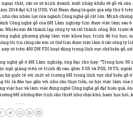
ội ngoại thất, các cơ sở kinh doanh xuất nhập khẩu về gỗ và sả
ăm 2014 đạt 6,3 tỷ USD, Việt Nam đang là quốc gia xếp thứ 6 trên
đó, nhu cầu nhân lực của ngành Công nghệ gỗ rất lớn. Minh chứng 
gành Công nghệ gỗ của ĐH Lâm nghiệp tìm được việc làm sau 6
au. Nhiều em đã thành lập công ty và rất thành công. Bởi trước đ
công nghệ, phương pháp làm việc khoa học, trình độ tin học, n
chúng tôi tin rằng các em có thể tìm được việc làm ở các công ty l
 nay có trên 450 DN FDI hoạt động trong lĩnh vực chế biến gỗ, n
ông nghệ gỗ ở ĐH Lâm nghiệp, ông Đại cho hay: “Trong hơn 50
ội ngũ giảng viên có trình độ cao, gồm 5 GS và PGS, 19 TS, ngoài 
n hệ quốc tế với một số trường ĐH trong lĩnh vực chế biến gỗ ở
tôi là đào tạo gắn với nhu cầu thực tiễn, cơ hội việc làm của 
ong việc học và làm việc đúng nghề Công nghệ gỗ đạt hiệu quả, ôn
trường ĐH những đức tính cần thiết như chịu khó, ham học hỏi, k