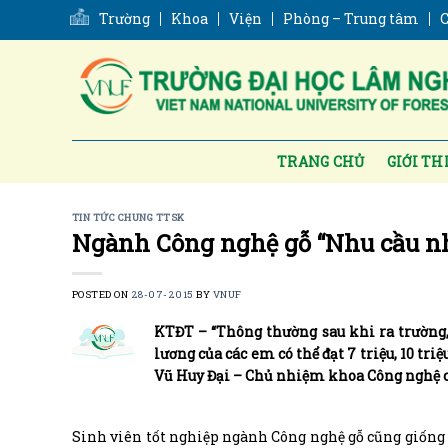
Skip
Trường
Khoa
Viện
Phòng – Trung tâm
C
to
content
TRANG CHỦ
GIỚI TH
TIN TỨC CHUNG TTSK
Ngành Công nghệ gỗ “Nhu cầu nh
POSTED ON
28-07-2015
BY
VNUF
KTĐT – “Thông thường sau khi ra trường, 
lương của các em có thể đạt 7 triệu, 10 tri
Vũ Huy Đại – Chủ nhiệm khoa Công nghệ c
Sinh viên tốt nghiệp ngành Công nghệ gỗ cũng giống 