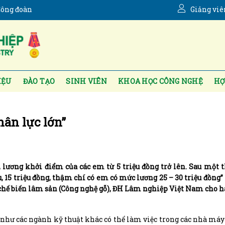
ông đoàn
Giảng viê
IỆU
ĐÀO TẠO
SINH VIÊN
KHOA HỌC CÔNG NGHỆ
HỢ
ân lực lớn”
lương khởi điểm của các em từ 5 triệu đồng trở lên. Sau một t
ệu, 15 triệu đồng, thậm chí có em có mức lương 25 – 30 triệu đồng”
hế biến lâm sản (Công nghệ gỗ), ĐH Lâm nghiệp Việt Nam cho h
như các ngành kỹ thuật khác có thể làm việc trong các nhà máy