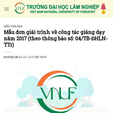
Skip
to
content
MẪU VĂN BẢN
Mẫu đơn giải trình về công tác giảng dạy
năm 2017 (theo thông báo số: 04/TB-ĐHLN-
TTr)
POSTED ON
29-03-2017
BY
VNUF