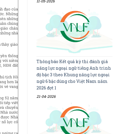
11-05-2026
nh đạo của
nước. Những
o nên những
quần chúng
 giáo chân
 những nhà
 thầy giáo
uyền thống
g với niềm
Thông báo Kết quả kỳ thi đánh giá
H, HĐH đất
năng lực ngoại ngữ tiếng Anh trình
độ bậc 3 theo Khung năng lực ngoại
Chủ tịch Hồ
ngữ 6 bậc dùng cho Việt Nam năm
vang hơn là
ời vẻ vang
2026 đợt 1
21-04-2026
ờng 52 năm
i tiếp viết
 và chuyển
c Nhà nước
g được Nhà
 nỗ lực cố
g ngừng ra