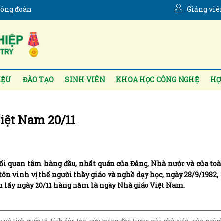
ông đoàn
Giảng viê
IỆU
ĐÀO TẠO
SINH VIÊN
KHOA HỌC CÔNG NGHỆ
HỢ
Việt Nam 20/11
mối quan tâm hàng đầu, nhất quán của Đảng, Nhà nước và của toà
ôn vinh vị thế người thầy giáo và nghề dạy học, ngày 28/9/1982,
nh lấy ngày 20/11 hàng năm là ngày Nhà giáo Việt Nam.
 có tính quốc tế, tính dân tộc, vừa mang đặc trưng của nhà giáo, của ngàn