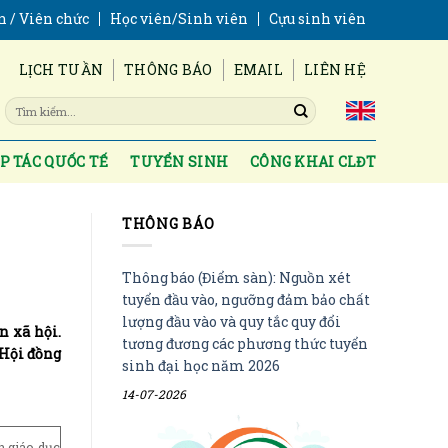
n / Viên chức
Học viên/Sinh viên
Cựu sinh viên
LỊCH TUẦN
THÔNG BÁO
EMAIL
LIÊN HỆ
P TÁC QUỐC TẾ
TUYỂN SINH
CÔNG KHAI CLĐT
THÔNG BÁO
Thông báo (Điểm sàn): Nguồn xét
tuyển đầu vào, ngưỡng đảm bảo chất
lượng đầu vào và quy tắc quy đổi
n xã hội.
tương đương các phương thức tuyển
 Hội đồng
sinh đại học năm 2026
14-07-2026
h giáo dục