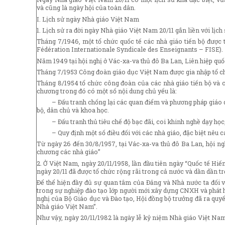
và cũng là ngày hội của toàn dân.
I. Lịch sử ngày Nhà giáo Việt Nam
1. Lịch sử ra đời ngày Nhà giáo Việt Nam 20/11 gắn liền với lịch s
Tháng 7/1946, một tổ chức quốc tế các nhà giáo tiến bộ được t
Fédération Internationale Syndicale des Enseignants – FISE).
Năm 1949 tại hội nghị ở Vác-xa-va thủ đô Ba Lan, Liên hiệp qu
Tháng 7/1953 Công đoàn giáo dục Việt Nam được gia nhập tổ chứ
Tháng 8/1954 tổ chức công đoàn của các nhà giáo tiến bộ và c
chương trong đó có một số nội dung chủ yếu là:
– Đấu tranh chống lại các quan điểm và phương pháp giáo dục
bộ, dân chủ và khoa học.
– Đấu tranh thủ tiêu chế độ bạc đãi, coi khinh nghề dạy học, 
– Quy định một số điều đối với các nhà giáo, đặc biệt nêu c
Từ ngày 26 đến 30/8/1957, tại Vác-xa-va thủ đô Ba Lan, hội ngh
chương các nhà giáo”
2. Ở Việt Nam, ngày 20/11/1958, lần đầu tiên ngày “Quốc tế Hiế
ngày 20/11 đã được tổ chức rộng rãi trong cả nước và dần dần t
Để thể hiện đầy đủ sự quan tâm của Đảng và Nhà nước ta đối với
trong sự nghiệp đào tạo lớp người mới xây dựng CNXH và phát hu
nghị của Bộ Giáo dục và Đào tạo, Hội đồng bộ trưởng đã ra quy
Nhà giáo Việt Nam”.
Như vậy, ngày 20/11/1982 là ngày lễ kỷ niệm Nhà giáo Việt Nam 