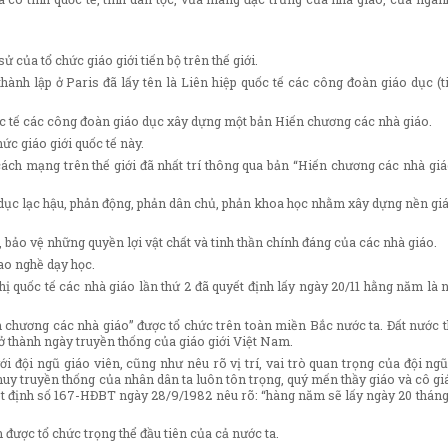
ử của tổ chức giáo giới tiến bộ trên thế giới.
hành lập ở Paris đã lấy tên là Liên hiệp quốc tế các công đoàn giáo dục (t
ốc tế các công đoàn giáo dục xây dựng một bản Hiến chương các nhà giáo.
c giáo giới quốc tế này.
ách mạng trên thế giới đã nhất trí thông qua bản “Hiến chương các nhà giá
 lạc hậu, phản động, phản dân chủ, phản khoa học nhằm xây dựng nền giá
bảo vệ những quyền lợi vật chất và tinh thần chính đáng của các nhà giáo.
ao nghề dạy học.
ị quốc tế các nhà giáo lần thứ 2 đã quyết định lấy ngày 20/11 hằng năm là 
n chương các nhà giáo” được tổ chức trên toàn miền Bắc nước ta. Đất nước t
rở thành ngày truyền thống của giáo giới Việt Nam.
 đội ngũ giáo viên, cũng như nêu rõ vị trí, vai trò quan trọng của đội ngũ
y truyền thống của nhân dân ta luôn tôn trọng, quý mến thầy giáo và cô giá
ết định số 167-HĐBT ngày 28/9/1982 nêu rõ: “hàng năm sẽ lấy ngày 20 tháng 
được tổ chức trọng thể đầu tiên của cả nước ta.