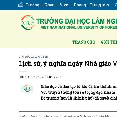
Skip
Trường
Khoa
Viện
Phòng – Trung tâm
C
to
content
TRANG CHỦ
GIỚI TH
TIN TỨC CHUNG TTSK
Lịch sử, ý nghĩa ngày Nhà giáo 
POSTED ON
16-11-2016
BY
VNUF
Giáo dục và đào tạo từ lâu đã trở thành 
Với truyền thống tôn sư trọng đạo, nhằm t
Bộ trưởng (nay là Chính phủ) đã quyết đị
Ngày Nhà giáo Việt Nam 20/11 có một lịch sử khá đặc biệt, vừa