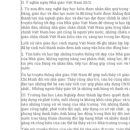
II. Ý nghĩa ngày Nhà giáo Việt Nam 20/11
1. Từ xưa đến nay, nghề dạy học luôn được nhân dân quý trọng v
Đảng, giáo dục và đào tạo nước ta đã từng bước được khẳng định
thành tựu mà ngành giáo dục và đào tạo đạt được chính là nhờ lớ
truyền thống tốt đẹp của Nhà giáo Việt Nam để chúng ta học tậ
nhân dân; những nhà giáo chân chính Việt Nam giàu lòng nhân ái
chính Việt Nam bao giờ cũng là người yêu nước, những chiến 
giáo chân chính Việt Nam luôn cần cù, sáng tạo trong lao động
Lịch sử nền giáo dục cách mạng Việt Nam đã ghi nhận lớp lớp 
đã hy sinh tuổi thanh xuân đem ánh sáng văn hóa cho đồng bào 
2. Tìm hiểu và học tập những truyền thống tốt đẹp của Nhà giá
của Nhà giáo, không ngừng nâng cao phẩm chất, năng lực, để m
tin yêu của Đảng và nhân dân, tiếp tục đóng góp công sức và 
nước.
Ôn lại truyền thống nhà giáo Việt Nam để giúp mỗi thầy cô giáo 
Chí Minh đối với nhà giáo: Thầy cũng như trò, cán bộ cũng như 
đào tạo những thế hệ sau này tích cực góp phần xây dựng CNXH
nhất… Những người thầy giáo tốt là những anh hùng vô danh và 
III. Trường Đại học Lâm Nghiệp được thành lập theo quyết địn
xây dựng và phát triển, mỗi chúng ta không khỏi cảm phục và tự
nên những trang sử vẻ vang của nhà trường. Với những thành t
giao công nghệ, phát triển đội ngũ, xây dựng cơ sở vật chất…
phong tặng danh hiệu Anh hùng lao động trong thời kỳ đổi mớ
nước trao tặng Huân chương độc lập hạng Nhất và nhiều danh 
gắng và cống hiến của các thế hệ thầy và trò Nhà trường trong 
Tiếp nối truyền thống của các thế hệ nhà giáo đi trước, toàn 