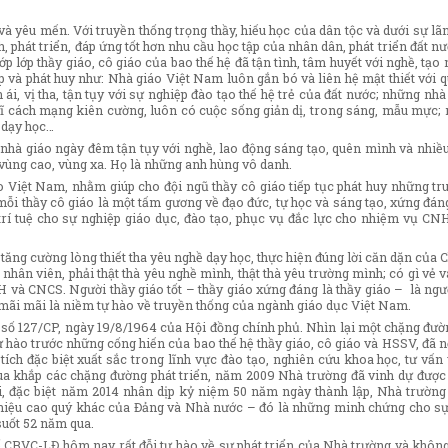
à yêu mến. Với truyền thống trọng thầy, hiếu học của dân tộc và dưới sự lã
, phát triển, đáp ứng tốt hơn nhu cầu học tập của nhân dân, phát triển đất 
p lớp thầy giáo, cô giáo của bao thế hệ đã tận tình, tâm huyết với nghề, tạ
p và phát huy như: Nhà giáo Việt Nam luôn gắn bó và liên hệ mật thiết với 
, vị tha, tận tụy với sự nghiệp đào tạo thế hệ trẻ của đất nước; những nhà
sĩ cách mạng kiên cường, luôn có cuộc sống giản dị, trong sáng, mẫu mực;
 dạy học…
nhà giáo ngày đêm tận tụy với nghề, lao động sáng tạo, quên mình và nhiều
vùng cao, vùng xa. Họ là những anh hùng vô danh.
o Việt Nam, nhằm giúp cho đội ngũ thầy cô giáo tiếp tục phát huy những tr
ỗi thầy cô giáo là một tấm gương về đạo đức, tự học và sáng tạo, xứng đán
trí tuệ cho sự nghiệp giáo dục, đào tạo, phục vụ đắc lực cho nhiệm vụ CN
tăng cường lòng thiết tha yêu nghề dạy học, thực hiện đúng lời căn dặn của 
nhân viên, phải thật thà yêu nghề mình, thật thà yêu trường mình; có gì vẻ 
 và CNCS. Người thầy giáo tốt – thầy giáo xứng đáng là thầy giáo – là ngư
mãi mãi là niềm tự hào về truyền thống của ngành giáo dục Việt Nam.
h số 127/CP, ngày 19/8/1964 của Hội đồng chính phủ. Nhìn lại một chặng đư
 hào trước những cống hiến của bao thế hệ thầy giáo, cô giáo và HSSV, đã nố
ích đặc biệt xuất sắc trong lĩnh vực đào tạo, nghiên cứu khoa học, tư vấn
 qua khắp các chặng đường phát triển, năm 2009 Nhà trường đã vinh dự đượ
i, đặc biệt năm 2014 nhân dịp kỷ niệm 50 năm ngày thành lập, Nhà trườn
hiệu cao quý khác của Đảng và Nhà nước – đó là những minh chứng cho sự
suốt 52 năm qua.
thể CBVC-LĐ hôm nay rất đỗi tự hào về sự phát triển của Nhà trường và khôn