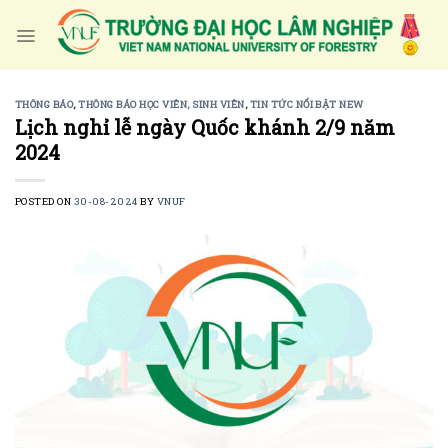
Skip
to
content
THÔNG BÁO
,
THÔNG BÁO HỌC VIÊN, SINH VIÊN
,
TIN TỨC NỔI BẬT NEW
Lịch nghỉ lễ ngày Quốc khánh 2/9 năm
2024
POSTED ON
30-08-2024
BY
VNUF