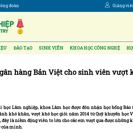
ông đoàn
Giảng viê
IỆU
ĐÀO TẠO
SINH VIÊN
KHOA HỌC CÔNG NGHỆ
HỢ
Ngân hàng Bản Việt cho sinh viên vượt 
Đại học Lâm nghiệp, khoa Lâm học được đón nhận học bổng Báo 
cảnh khó khăn, vượt khó học giỏi năm 2014 từ Quỹ khuyến học 
ó, đây là niềm động viên to lớn cho các em vượt qua được những 
ơ của mình.