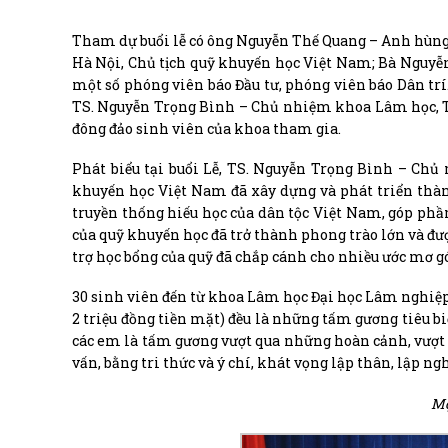
Tham dự buổi lễ có ông Nguyễn Thế Quang – Anh hùng 
Hà Nội, Chủ tịch quỹ khuyến học Việt Nam; Bà Nguyễ
một số phóng viên báo Đầu tư, phóng viên báo Dân trí
TS. Nguyễn Trọng Bình – Chủ nhiệm khoa Lâm học, T
đông đảo sinh viên của khoa tham gia.
Phát biểu tại buổi Lễ, TS. Nguyễn Trọng Bình – C
khuyến học Việt Nam đã xây dựng và phát triển thàn
truyền thống hiếu học của dân tộc Việt Nam, góp phần
của quỹ khuyến học đã trở thành phong trào lớn và đượ
trợ học bổng của quỹ đã chắp cánh cho nhiều ước mơ g
30 sinh viên đến từ khoa Lâm học Đại học Lâm nghiệp q
2 triệu đồng tiền mặt) đều là những tấm gương tiêu biể
các em là tấm gương vượt qua những hoàn cảnh, vượt
vấn, bằng tri thức và ý chí, khát vọng lập thân, lập 
Mộ