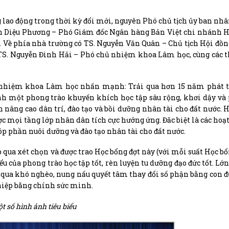
lao động trong thời kỳ đổi mới, nguyên Phó chủ tịch ủy ban nh
n Diệu Phương – Phó Giám đốc Ngân hàng Bản Việt chi nhánh H
. Về phía nhà trường có TS. Nguyễn Văn Quân – Chủ tịch Hội đồn
S. Nguyễn Đình Hải – Phó chủ nhiệm khoa Lâm học, cùng các t
hủ nhiệm khoa Lâm học nhấn mạnh: Trải qua hơn 15 năm phát t
h một phong trào khuyến khích học tập sâu rộng, khơi dậy và
 nâng cao dân trí, đào tạo và bồi dưỡng nhân tài cho đất nước. 
c mọi tầng lớp nhân dân tích cực hưởng ứng. Đăc biệt là các hoạt
óp phần nuôi dưỡng và đào tạo nhân tài cho đất nước.
ua xét chọn và được trao Học bổng đợt này (với mỗi suất Học bổn
u của phong trào học tập tốt, rèn luyện tu dưỡng đạo đức tốt. Lớn
 qua khó nghèo, nung nấu quyết tâm thay đổi số phận bằng con 
nghiệp bằng chính sức mình.
t số hình ảnh tiêu biểu