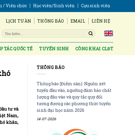
n / Viên chức
Học viên/Sinh viên
Cựu sinh viên
LỊCH TUẦN
THÔNG BÁO
EMAIL
LIÊN HỆ
P TÁC QUỐC TẾ
TUYỂN SINH
CÔNG KHAI CLĐT
THÔNG BÁO
khó
Thông báo (Điểm sàn): Nguồn xét
tuyển đầu vào, ngưỡng đảm bảo chất
lượng đầu vào và quy tắc quy đổi
tương đương các phương thức tuyển
Đầu tư và
sinh đại học năm 2026
Việt Nam,
14-07-2026
khó khăn,