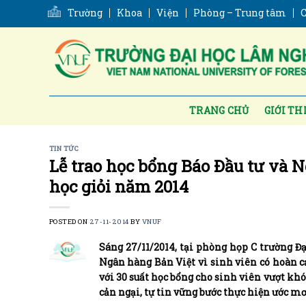
Skip
Trường
Khoa
Viện
Phòng – Trung tâm
C
to
content
TRANG CHỦ
GIỚI TH
TIN TỨC
Lễ trao học bổng Báo Đầu tư và 
học giỏi năm 2014
POSTED ON
27-11-2014
BY
VNUF
Sáng 27/11/2014, tại phòng họp C trường 
Ngân hàng Bản Việt vì sinh viên có hoàn 
với 30 suất học bổng cho sinh viên vượt kh
cản ngại, tự tin vững bước thực hiện ước m