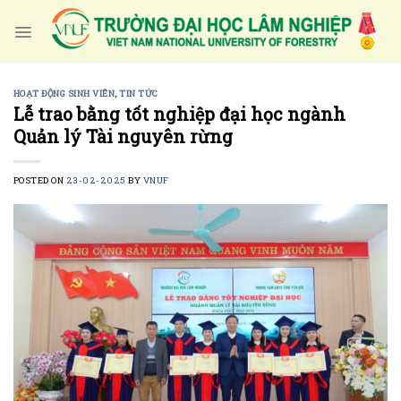
Skip
to
content
HOẠT ĐỘNG SINH VIÊN
,
TIN TỨC
Lễ trao bằng tốt nghiệp đại học ngành
Quản lý Tài nguyên rừng
POSTED ON
23-02-2025
BY
VNUF