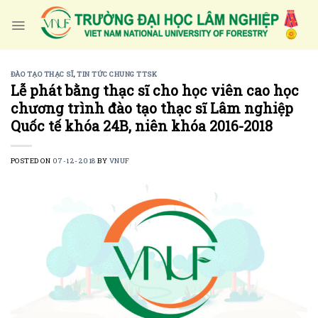
Skip
to
content
ĐÀO TẠO THẠC SĨ
,
TIN TỨC CHUNG TTSK
Lễ phát bằng thạc sĩ cho học viên cao học
chương trình đào tạo thạc sĩ Lâm nghiệp
Quốc tế khóa 24B, niên khóa 2016-2018
POSTED ON
07-12-2018
BY
VNUF