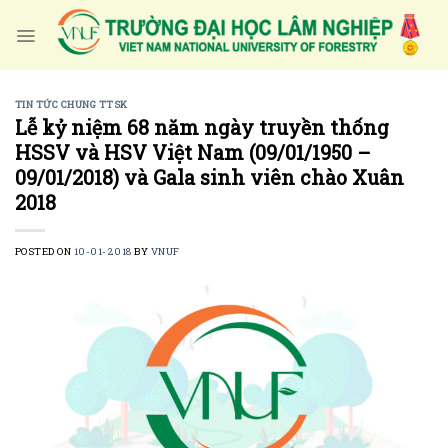
Skip
to
content
TIN TỨC CHUNG TTSK
Lễ kỷ niệm 68 năm ngày truyền thống
HSSV và HSV Việt Nam (09/01/1950 –
09/01/2018) và Gala sinh viên chào Xuân
2018
POSTED ON
10-01-2018
BY
VNUF