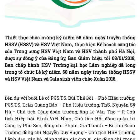
Thiết thực chào mừng kỷ niệm 68 năm ngày truyền thống
HSSV (HSSV) và HSV Việt Nam, thực hiện Kế hoạch công tác
của Trung ương HSV Việt Nam và HSV thành phố Hà Nội,
được sự đồng ý của Đảng ủy, Ban Giám hiệu, tối 08/01/2018,
Ban chấp hành HSV Trường Đại học Lâm nghiệp đã long
trọng tổ chức Lễ kỷ niệm 68 năm ngày truyền thống HSSV
và HSV Việt Nam và Gala sinh viên chào Xuân 2018.
Đến dự với buổi Lễ có PGS.TS. Bùi Thế Đồi – Phó Hiệu trưởng;
PGS.TS. Trần Quang Bảo – Phó Hiệu trưởng; ThS. Nguyễn Sỹ
Hà – Chủ tịch Công đoàn trường; ông Lê Văn Thọ – P. Chủ
tịch Hiệp hội Kính Việt Nam, Chủ tịch Hội đồng quản trị
Công ty Phú Sơn; đồng chí Phạm Gia Thanh – Bí thư Đoàn
Trường; đồng chí Nguyễn Duy Vượng – Chủ tịch HSV Trường;
Lãnh đạo, cán bộ, giảng viên các đơn vị, các đồng chí trong