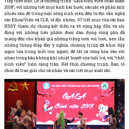
Tiếp theo buổi Lễ là chương trình “Gala sinh viên chào xuân
2018”, với những tiết mục kịch hài hước, sâu sắc và phản ánh
nhiều vấn đề trong cuộc sống sinh viên đến từ đội văn nghệ
các Khoa/Viện và CLB, tổ đội nhóm, 07 tiết mục của các bạn
HSSV tham dự chung kết diễn ra vô cùng hấp dẫn và sôi
động với những tiểu phẩm được dàn dựng công phu đã
mang đến cho khán giả những tiếng cười vui tươi, xen lẫn
những thông điệp đầy ý nghĩa, chương trình đã khơi dậy
ngọn lửa trong mỗi con người, để tất cả cùng hòa vào với
nhau trong bầu không khí nhiệt huyết của tuổi trẻ, với “chất
sinh viên” luôn căng tràn. Kết thúc chương trình, Ban tổ
chức đã trao giải cho cá nhân và các tiết mục xuất sắc.