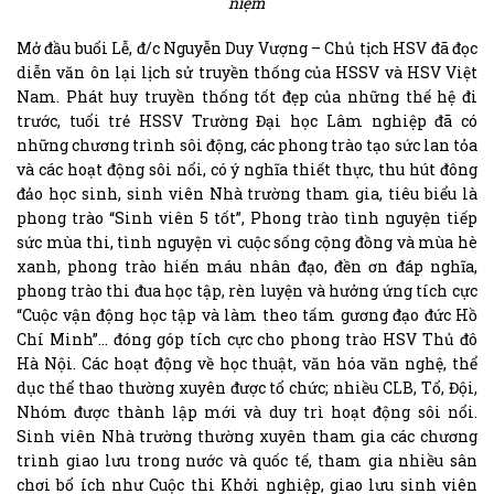
niệm
Mở đầu buổi Lễ, đ/c Nguyễn Duy Vượng – Chủ tịch HSV đã đọc
diễn văn ôn lại lịch sử truyền thống của HSSV và HSV Việt
Nam. Phát huy truyền thống tốt đẹp của những thế hệ đi
trước, tuổi trẻ HSSV Trường Đại học Lâm nghiệp đã có
những chương trình sôi động, các phong trào tạo sức lan tỏa
và các hoạt động sôi nổi, có ý nghĩa thiết thực, thu hút đông
đảo học sinh, sinh viên Nhà trường tham gia, tiêu biểu là
phong trào “Sinh viên 5 tốt”, Phong trào tình nguyện tiếp
sức mùa thi, tình nguyện vì cuộc sống cộng đồng và mùa hè
xanh, phong trào hiến máu nhân đạo, đền ơn đáp nghĩa,
phong trào thi đua học tập, rèn luyện và hưởng ứng tích cực
“Cuộc vận động học tập và làm theo tấm gương đạo đức Hồ
Chí Minh”… đóng góp tích cực cho phong trào HSV Thủ đô
Hà Nội. Các hoạt động về học thuật, văn hóa văn nghệ, thể
dục thể thao thường xuyên được tổ chức; nhiều CLB, Tổ, Đội,
Nhóm được thành lập mới và duy trì hoạt động sôi nổi.
Sinh viên Nhà trường thường xuyên tham gia các chương
trình giao lưu trong nước và quốc tế, tham gia nhiều sân
chơi bổ ích như Cuộc thi Khởi nghiệp, giao lưu sinh viên