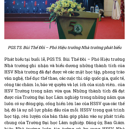
PGS.TS. Bùi Thế Đồi – Phó Hiệu trưởng Nhà trường phát biểu
Phát biểu tại buổi lễ, PGS.TS. Bùi Thế Đồi – Phó Hiệu trưởng
Nhà trường ghi nhận và biểu dương những thành tích của
HSV Nhà trường đã đạt được về các mặt học tập, phong trào
văn nghệ, thể dục thể thao, các cuộc thi cấp quốc gia, quốc tế,
công tác chăm lo, bảo vệ quyền và lợi ích của sinh viên.. của
HSV Trường trong năm vừa qua. Những thành tích đã đạt
được của Trường Đại học Lâm nghiệp trong những năm qua
luôn có sự đóng góp, cống hiến lớn lao của HSSV qua các thế
hệ, đó là sự nỗ lực phấn đấu của mỗi HSSV trong quá trình
học tập, rèn luyện của bản thân góp phần vào sự phát triển
chung của Trường Đại học Lâm nghiệp. Đảng ủy, Ban Giám
hiệu Nhà trường luôn tin tưởng và hy vọng HSSV Nhà