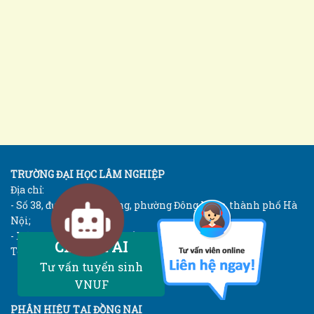
TRƯỜNG ĐẠI HỌC LÂM NGHIỆP
Địa chỉ:
- Số 38, đường Đức Thắng, phường Đông Ngạc, thành phố Hà
Nội;
- Xã Xuân Mai, thành phố Hà Nội;
Chatbot AI
Tel: 024 33840233
Tư vấn tuyển sinh
VNUF
PHÂN HIỆU TẠI ĐỒNG NAI