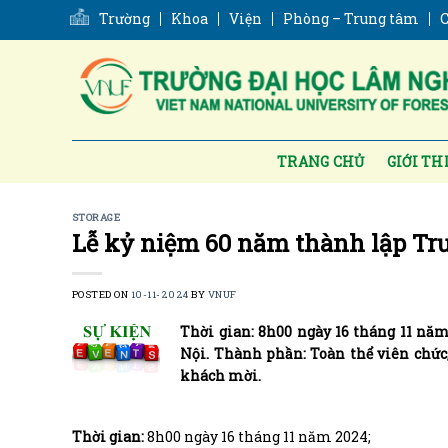
Skip
Trường
Khoa
Viện
Phòng – Trung tâm
C
to
content
TRANG CHỦ
GIỚI TH
STORAGE
Lễ kỷ niệm 60 năm thành lập Tr
POSTED ON
10-11-2024
BY
VNUF
Thời gian: 8h00 ngày 16 tháng 11 nă
Nội. Thành phần: Toàn thể viên chức,
khách mời.
Thời gian:
8h00 ngày 16 tháng 11 năm 2024;