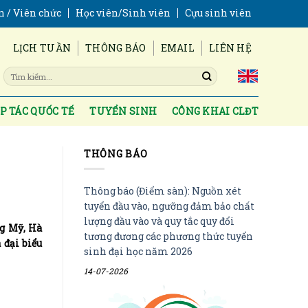
n / Viên chức
Học viên/Sinh viên
Cựu sinh viên
LỊCH TUẦN
THÔNG BÁO
EMAIL
LIÊN HỆ
P TÁC QUỐC TẾ
TUYỂN SINH
CÔNG KHAI CLĐT
THÔNG BÁO
Thông báo (Điểm sàn): Nguồn xét
tuyển đầu vào, ngưỡng đảm bảo chất
lượng đầu vào và quy tắc quy đổi
ng Mỹ, Hà
tương đương các phương thức tuyển
 đại biểu
sinh đại học năm 2026
14-07-2026