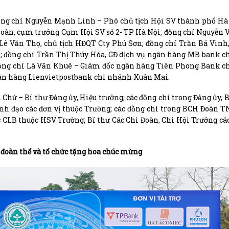
ồng chí Nguyễn Mạnh Linh – Phó chủ tịch Hội SV thành phố Hà
Hoàn, cụm trưởng Cụm Hội SV số 2- TP Hà Nội; đồng chí Nguyễn 
 Lê Văn Thọ, chủ tịch HĐQT Cty Phú Sơn; đồng chí Trần Bá Vinh
nk; đồng chí Trần Thị Thúy Hòa, GĐ dịch vụ ngân hàng MB bank 
đồng chí Lã Văn Khuê – Giám đốc ngân hàng Tiên Phong Bank c
gân hàng Lienvietpostbank chi nhánh Xuân Mai.
Chứ – Bí thư Đảng ủy, Hiệu trưởng; các đồng chí trong Đảng ủy,
ãnh đạo các đơn vị thuộc Trường; các đồng chí trong BCH Đoàn T
 CLB thuộc HSV Trường; Bí thư Các Chi Đoàn, Chi Hội Trưởng cá
, đoàn thể và tổ chức tặng hoa chúc mừng