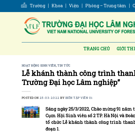
Skip
Trường
Khoa
Viện
Phòng – Trung tâm
C
to
content
TRANG CHỦ
GIỚI TH
HOẠT ĐỘNG SINH VIÊN
,
TIN TỨC
Lễ khánh thành công trình thanh
Trường Đại học Lâm nghiệp”
POSTED ON
25-03-2022
BY
BIÊN TẬP VIÊN 01
Sáng ngày 25/3/2022, Chào mừng 91 năm th
Cụm Hội Sinh viên số 2 TP. Hà Nội và Đoà
tổ chức Lễ khánh thành công trình thanh
đoạn 1.