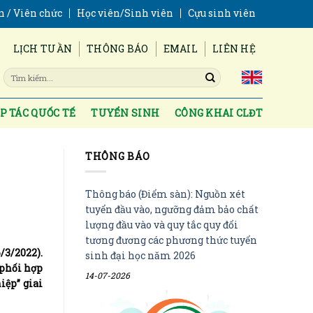
n / Viên chức
Học viên/Sinh viên
Cựu sinh viên
LỊCH TUẦN
THÔNG BÁO
EMAIL
LIÊN HỆ
P TÁC QUỐC TẾ
TUYỂN SINH
CÔNG KHAI CLĐT
THÔNG BÁO
Thông báo (Điểm sàn): Nguồn xét
tuyển đầu vào, ngưỡng đảm bảo chất
lượng đầu vào và quy tắc quy đổi
tương đương các phương thức tuyển
/3/2022).
sinh đại học năm 2026
 phối hợp
14-07-2026
iệp” giai