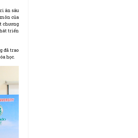
ri ân sâu
n môn của
ốt chương
hát triển
g đã trao
óa học.