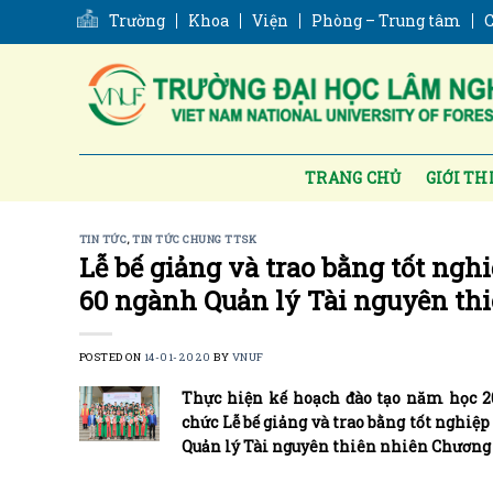
Skip
Trường
Khoa
Viện
Phòng – Trung tâm
C
to
content
TRANG CHỦ
GIỚI TH
TIN TỨC
,
TIN TỨC CHUNG TTSK
Lễ bế giảng và trao bằng tốt ngh
60 ngành Quản lý Tài nguyên thi
POSTED ON
14-01-2020
BY
VNUF
Thực hiện kế hoạch đào tạo năm học 20
chức Lễ bế giảng và trao bằng tốt nghiệ
Quản lý Tài nguyên thiên nhiên Chương t