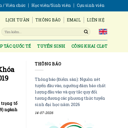
n / Viên chức
Học viên/Sinh viên
Cựu sinh viên
LỊCH TUẦN
THÔNG BÁO
EMAIL
LIÊN HỆ
P TÁC QUỐC TẾ
TUYỂN SINH
CÔNG KHAI CLĐT
THÔNG BÁO
 Khóa
019
Thông báo (Điểm sàn): Nguồn xét
tuyển đầu vào, ngưỡng đảm bảo chất
lượng đầu vào và quy tắc quy đổi
tương đương các phương thức tuyển
 trọng tổ
sinh đại học năm 2026
19) ngành
14-07-2026