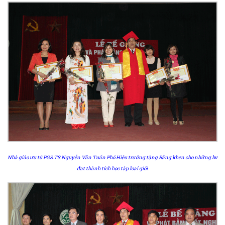
Nhà giáo ưu tú PGS.TS Nguyễn Văn Tuấn Phó Hiệu trưởng tặng Bằng khen cho những hv
đạt thành tích học tập loại giỏi.