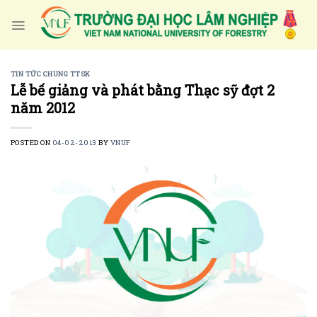
Skip
to
content
TIN TỨC CHUNG TTSK
Lễ bế giảng và phát bằng Thạc sỹ đợt 2
năm 2012
POSTED ON
04-02-2013
BY
VNUF