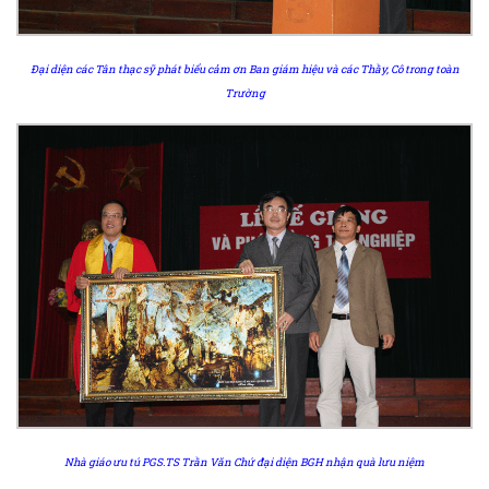
Đại diện các Tân thạc sỹ phát biểu cảm ơn Ban giám hiệu và các Thầy, Cô trong toàn
Trường
Nhà giáo ưu tú PGS.TS Trần Văn Chứ đại diện BGH nhận quà lưu niệm