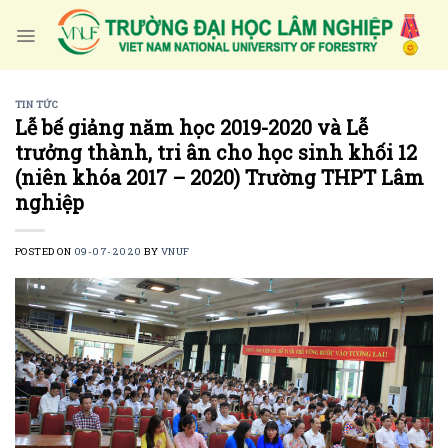
Skip
to
content
TIN TỨC
Lễ bế giảng năm học 2019-2020 và Lễ
trưởng thành, tri ân cho học sinh khối 12
(niên khóa 2017 – 2020) Trường THPT Lâm
nghiệp
POSTED ON
09-07-2020
BY
VNUF