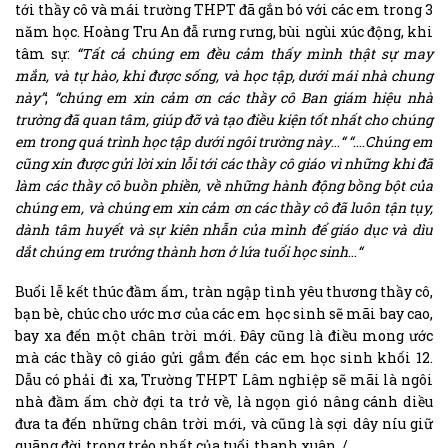
tới thầy cô và mái trường THPT đã gắn bó với các em trong 3
năm học. Hoàng Tru An đẫ rưng rưng, bùi ngùi xúc động, khi
tâm sự:
“Tất cả chúng em đều cảm thấy mình thật sự may
mắn, và tự hào, khi được sống, và học tập, dưới mái nhà chung
này”
;
“
chúng em xin cảm ơn các thầy cô Ban giám hiệu nhà
trường đã quan tâm, giúp đỡ và tạo điều kiện tốt nhất cho chúng
em trong quá trình học tập dưới ngôi trường này
…
“
“
….
Chúng em
cũng xin được gửi lời xin lỗi tới các thầy cô giáo vì những khi đã
làm các thầy cô buồn phiền, về những hành động bồng bột của
chúng em, và chúng em xin cảm ơn các thầy cô đã luôn tận tụy,
dành tâm huyết và sự kiên nhẫn của mình để giáo dục và dìu
dắt chúng em trưởng thành hơn ở lứa tuổi học sinh
…
“
Buổi lễ kết thúc đầm ấm, tràn ngập tình yêu thương thầy cô,
bạn bè, chúc cho ước mơ của các em học sinh sẽ mãi bay cao,
bay xa đến một chân trời mới. Đây cũng là điều mong ước
mà các thầy cô giáo gửi gắm đến các em học sinh khối 12.
Dẫu có phải đi xa, Trường THPT Lâm nghiệp sẽ mãi là ngôi
nhà đầm ấm chờ đợi ta trở về, là ngọn gió nâng cánh diều
đưa ta đến những chân trời mới, và cũng là sợi dây níu giữ
quãng đời trong trẻo nhất của tuổi thanh xuân ./.