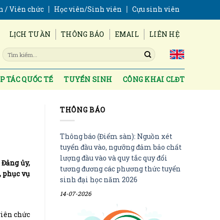
n / Viên chức
Học viên/Sinh viên
Cựu sinh viên
LỊCH TUẦN
THÔNG BÁO
EMAIL
LIÊN HỆ
P TÁC QUỐC TẾ
TUYỂN SINH
CÔNG KHAI CLĐT
THÔNG BÁO
Thông báo (Điểm sàn): Nguồn xét
tuyển đầu vào, ngưỡng đảm bảo chất
lượng đầu vào và quy tắc quy đổi
 Đảng ủy,
tương đương các phương thức tuyển
, phục vụ
sinh đại học năm 2026
14-07-2026
viên chức