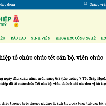
ông đoàn
Giảng viê
IỆU
ĐÀO TẠO
SINH VIÊN
KHOA HỌC CÔNG NGHỆ
HỢ
iệp tổ chức chúc tết cán bộ, viên chức
 ngày đầu xuân năm mới, sáng 6/2 (tức mùng 7 Tết Giáp Ngọ),
ệp đã tổ chức chúc Tết cán bộ, viên chức khối các đơn vị hỗ trợ
 Hiệu trưởng biểu dương những thành tích của toàn thể cán bộ, 