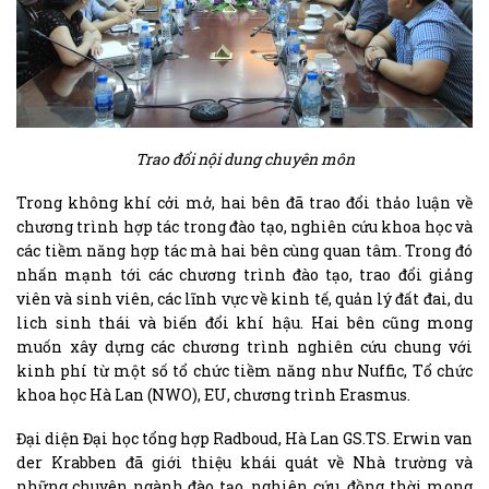
Trao đổi nội dung chuyên môn
Trong không khí cởi mở, hai bên đã trao đổi thảo luận về
chương trình hợp tác trong đào tạo, nghiên cứu khoa học và
các tiềm năng hợp tác mà hai bên cùng quan tâm. Trong đó
nhấn mạnh tới các chương trình đào tạo, trao đổi giảng
viên và sinh viên, các lĩnh vực về kinh tế, quản lý đất đai, du
lich sinh thái và biến đổi khí hậu. Hai bên cũng mong
muốn xây dựng các chương trình nghiên cứu chung với
kinh phí từ một số tổ chức tiềm năng như Nuffic, Tổ chức
khoa học Hà Lan (NWO), EU, chương trình Erasmus.
Đại diện Đại học tổng hợp Radboud, Hà Lan GS.TS. Erwin van
der Krabben đã giới thiệu khái quát về Nhà trường và
những chuyên ngành đào tạo, nghiên cứu, đồng thời mong