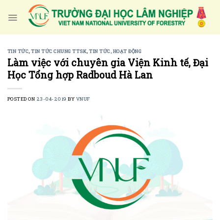
Skip
to
content
TIN TỨC
,
TIN TỨC CHUNG TTSK
,
TIN TỨC, HOẠT ĐỘNG
Làm việc với chuyên gia Viện Kinh tế, Đại
Học Tổng hợp Radboud Hà Lan
POSTED ON
23-04-2019
BY
VNUF