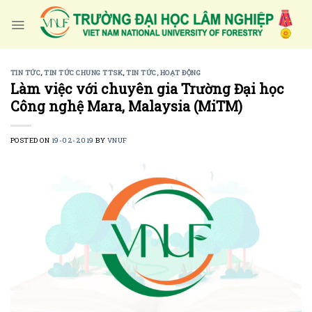
Skip
to
content
TIN TỨC
,
TIN TỨC CHUNG TTSK
,
TIN TỨC, HOẠT ĐỘNG
Làm việc với chuyên gia Trường Đại học
Công nghệ Mara, Malaysia (MiTM)
POSTED ON
19-02-2019
BY
VNUF