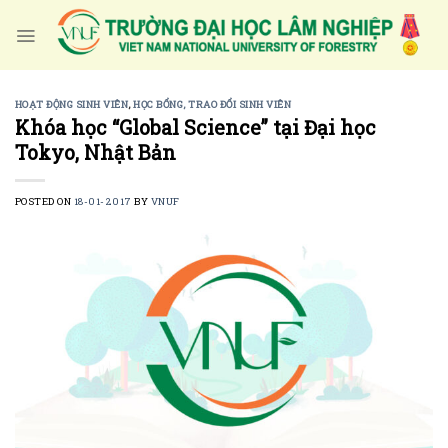
Skip
to
content
HOẠT ĐỘNG SINH VIÊN
,
HỌC BỔNG, TRAO ĐỔI SINH VIÊN
Khóa học “Global Science” tại Đại học
Tokyo, Nhật Bản
POSTED ON
18-01-2017
BY
VNUF