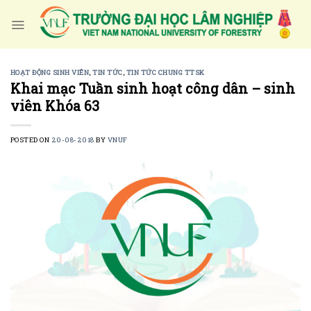
Skip
to
content
HOẠT ĐỘNG SINH VIÊN
,
TIN TỨC
,
TIN TỨC CHUNG TTSK
Khai mạc Tuần sinh hoạt công dân – sinh
viên Khóa 63
POSTED ON
20-08-2018
BY
VNUF