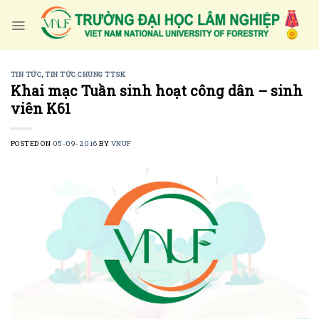
Skip
to
content
TIN TỨC
,
TIN TỨC CHUNG TTSK
Khai mạc Tuần sinh hoạt công dân – sinh
viên K61
POSTED ON
05-09-2016
BY
VNUF