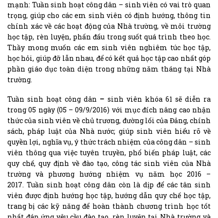
mạnh: Tuần sinh hoạt công dân – sinh viên có vai trò quan
trọng, giúp cho các em sinh viên có định hướng, thông tin
chính xác về các hoạt động của Nhà trường, về môi trường
học tập, rèn luyện, phấn đấu trong suốt quá trình theo học.
Thầy mong muốn các em sinh viên nghiêm túc học tập,
học hỏi, giúp đỡ lẫn nhau, để có kết quả học tập cao nhất góp
phần giáo dục toàn diện trong những năm tháng tại Nhà
trường.
Tuần sinh hoạt công dân
–
sinh viên khóa 61 sẽ diễn ra
trong 05 ngày (05 – 09/9/2016) với mục đích nâng cao nhận
thức của sinh viên về chủ trương,
đường lối của Đảng, chính
sách, pháp luật của Nhà nước; giúp sinh viên hiểu rõ về
quyền lợi, nghĩa vụ, ý thức trách nhiệm của công dân – sinh
viên thông qua việc tuyên truyền, phổ biến pháp luật, các
quy chế, quy định về đào tạo, công tác sinh viên của Nhà
trường và phương hướng nhiệm vụ năm học 2016 –
2017. Tuần sinh hoạt công dân còn là dịp để các tân sinh
viên được định hướng học tập, hướng dẫn quy chế học tập,
trang bị các kỹ năng để hoàn thành chương trình học tốt
nhất đáp ứng yêu cầu đào tạo, rèn luyện tại Nhà trường và