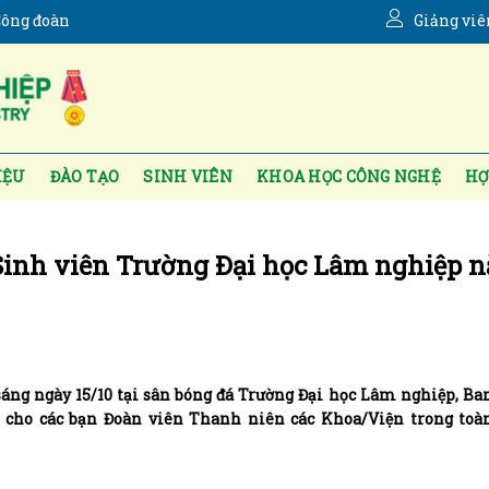
ông đoàn
Giảng viê
IỆU
ĐÀO TẠO
SINH VIÊN
KHOA HỌC CÔNG NGHỆ
HỢ
Sinh viên Trường Đại học Lâm nghiệp 
sáng ngày 15/10 tại sân bóng đá Trường Đại học Lâm nghiệp, Ba
ữ cho các bạn Đoàn viên Thanh niên các Khoa/Viện trong toàn