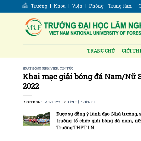
Skip
Trường
Khoa
Viện
Phòng – Trung tâm
C
to
content
TRANG CHỦ
GIỚI TH
HOẠT ĐỘNG SINH VIÊN
,
TIN TỨC
Khai mạc giải bóng đá Nam/Nữ 
2022
POSTED ON
15-10-2022
BY
BIÊN TẬP VIÊN 01
Được sự đồng ý lãnh đạo Nhà trường, 
trường tổ chức giải bóng đá nam, n
Trường THPT LN.