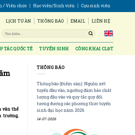
n / Viên chức
Học viên/Sinh viên
Cựu sinh viên
LỊCH TUẦN
THÔNG BÁO
EMAIL
LIÊN HỆ
P TÁC QUỐC TẾ
TUYỂN SINH
CÔNG KHAI CLĐT
THÔNG BÁO
năm
Thông báo (Điểm sàn): Nguồn xét
tuyển đầu vào, ngưỡng đảm bảo chất
lượng đầu vào và quy tắc quy đổi
tương đương các phương thức tuyển
n văn thể
sinh đại học năm 2026
 trường,
14-07-2026