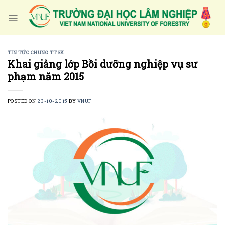
Skip
to
content
TIN TỨC CHUNG TTSK
Khai giảng lớp Bồi dưỡng nghiệp vụ sư
phạm năm 2015
POSTED ON
23-10-2015
BY
VNUF