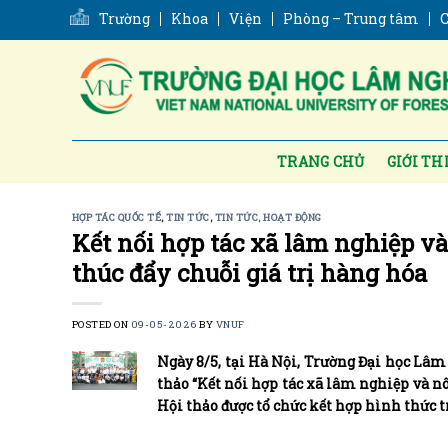
Skip
Trường
Khoa
Viện
Phòng – Trung tâm
C
to
content
TRANG CHỦ
GIỚI TH
HỢP TÁC QUỐC TẾ
,
TIN TỨC
,
TIN TỨC, HOẠT ĐỘNG
Kết nối hợp tác xã lâm nghiệp 
thúc đẩy chuỗi giá trị hàng hóa
POSTED ON
09-05-2026
BY
VNUF
Ngày 8/5, tại Hà Nội, Trường Đại học Lâm
thảo “Kết nối hợp tác xã lâm nghiệp và n
Hội thảo được tổ chức kết hợp hình thức tr