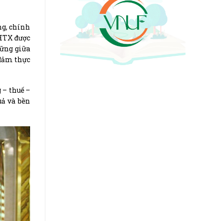
ng, chính
 HTX được
vững giữa
 đảm thực
 – thuế –
uả và bền