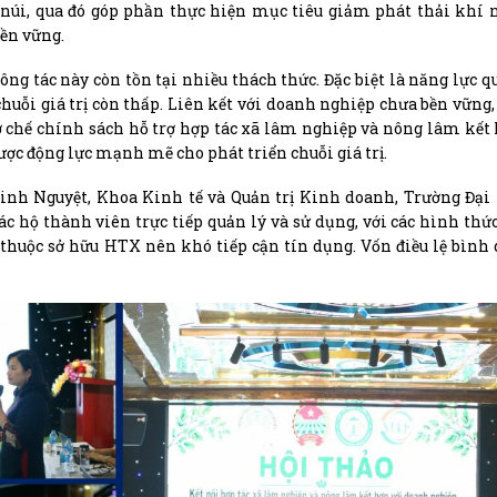
 núi, qua đó góp phần thực hiện mục tiêu giảm phát thải khí
bền vững.
ng tác này còn tồn tại nhiều thách thức. Đặc biệt là năng lực qu
uỗi giá trị còn thấp. Liên kết với doanh nghiệp chưa bền vững,
 cơ chế chính sách hỗ trợ hợp tác xã lâm nghiệp và nông lâm kết
ược động lực mạnh mẽ cho phát triển chuỗi giá trị.
Minh Nguyệt, Khoa Kinh tế và Quản trị Kinh doanh, Trường Đạ
c hộ thành viên trực tiếp quản lý và sử dụng, với các hình thứ
i thuộc sở hữu HTX nên khó tiếp cận tín dụng. Vốn điều lệ bình