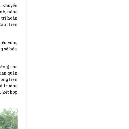
n khuyến
ính, nâng
 trị hoàn
 tâm liên
liệu vùng
g số hóa,
ường) cho
quan quản
rong liên
hị trường
m kết hợp