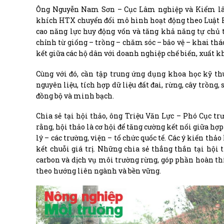
Ông Nguyễn Nam Sơn – Cục Lâm nghiệp và Kiểm lâm 
khích HTX chuyển đổi mô hình hoạt động theo Luật H
cao năng lực huy động vốn và tăng khả năng tự chủ t
chỉnh từ giống – trồng – chăm sóc – bảo vệ – khai thá
kết giữa các hộ dân với doanh nghiệp chế biến, xuất kh
Cùng với đó, cần tập trung ứng dụng khoa học kỹ thu
nguyên liệu, tích hợp dữ liệu đất đai, rừng, cây trồng
đồng bộ và minh bạch.
Chia sẻ tại hội thảo, ông Triệu Văn Lực – Phó Cục 
rằng, hội thảo là cơ hội để tăng cường kết nối giữa h
lý – các trường, viện – tổ chức quốc tế. Các ý kiến th
kết chuỗi giá trị. Những chia sẻ thẳng thắn tại hội 
carbon và dịch vụ môi trường rừng, góp phần hoàn t
theo hướng liên ngành và bền vững.