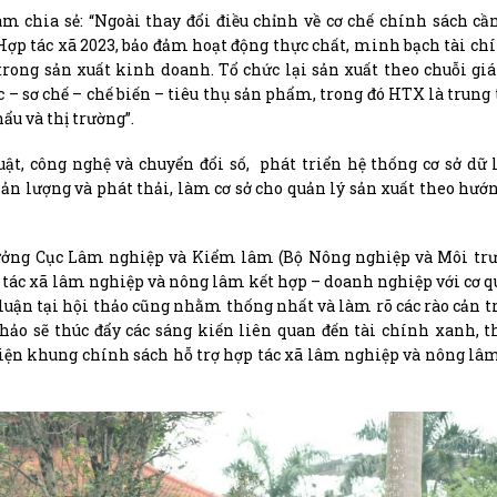
chia sẻ: “Ngoài thay đổi điều chỉnh về cơ chế chính sách cầ
ợp tác xã 2023, bảo đảm hoạt động thực chất, minh bạch tài ch
rong sản xuất kinh doanh. Tổ chức lại sản xuất theo chuỗi giá
c – sơ chế – chế biến – tiêu thụ sản phẩm, trong đó HTX là trung
ẩu và thị trường”.
ật, công nghệ và chuyển đổi số, phát triển hệ thống cơ sở dữ 
, sản lượng và phát thải, làm cơ sở cho quản lý sản xuất theo hướn
trưởng Cục Lâm nghiệp và Kiểm lâm (Bộ Nông nghiệp và Môi tr
ợp tác xã lâm nghiệp và nông lâm kết hợp – doanh nghiệp với cơ 
ảo luận tại hội thảo cũng nhằm thống nhất và làm rõ các rào cản t
thảo sẽ thúc đẩy các sáng kiến liên quan đến tài chính xanh, t
hiện khung chính sách hỗ trợ hợp tác xã lâm nghiệp và nông lâ