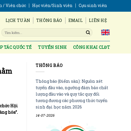
n / Viên chức
Học viên/Sinh viên
Cựu sinh viên
LỊCH TUẦN
THÔNG BÁO
EMAIL
LIÊN HỆ
P TÁC QUỐC TẾ
TUYỂN SINH
CÔNG KHAI CLĐT
THÔNG BÁO
nhằm
Thông báo (Điểm sàn): Nguồn xét
tuyển đầu vào, ngưỡng đảm bảo chất
lượng đầu vào và quy tắc quy đổi
tương đương các phương thức tuyển
 chức Hội
sinh đại học năm 2026
àng hóa”.
14-07-2026