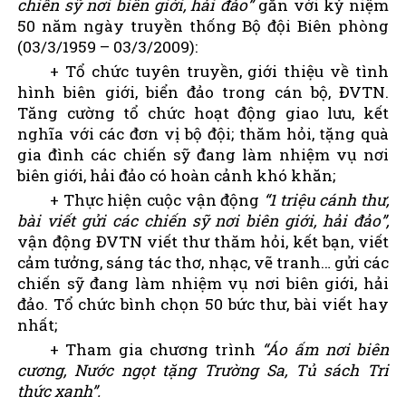
chiến sỹ nơi biên giới, hải đảo”
gắn với kỷ niệm
50 năm ngày truyền thống Bộ đội Biên phòng
(
03/3/1959
–
03/3/2009
):
+ Tổ chức tuyên truyền, giới thiệu về tình
hình biên giới, biển đảo trong cán bộ, ĐVTN.
Tăng cường tổ chức hoạt động giao lưu, kết
nghĩa với các đơn vị bộ đội; thăm hỏi, tặng quà
gia đình các chiến sỹ đang làm nhiệm vụ nơi
biên giới, hải đảo có hoàn cảnh khó khăn;
+ Thực hiện cuộc vận động
“
1 triệu cánh thư,
bài viết gửi các chiến sỹ nơi biên giới, hải đảo”
,
vận động ĐVTN viết thư thăm hỏi, kết bạn, viết
cảm tưởng, sáng tác thơ, nhạc, vẽ tranh… gửi các
chiến sỹ đang làm nhiệm vụ nơi biên giới, hải
đảo. Tổ chức bình chọn 50 bức thư, bài viết hay
nhất;
+ Tham gia chương trình
“
Áo ấm nơi biên
cương,
Nước ngọt tặng Trường Sa, Tủ sách Tri
thức xanh”
.