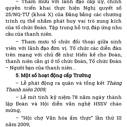
– Tham mưu với lãnh đạo cấp ủy, chính
quyền triển khai thực hiện Nghị quyết số
25/NQ-TƯ (khoá X) của Đảng bằng các chương
trình cụ thể nhằm phát huy vai trò xung kích
của tổ chức Đoàn. Tập trung hỗ trợ, đáp ứng nhu
cầu của thanh niên.
– Tham mưu tổ chức đối thoại giữa sinh
viên với lãnh đạo đơn vị. Tổ chức các diễn đàn
trên mạng với chủ đề như: Hiến kế cho Đoàn,
thanh niên cần gì ở tổ chức Đoàn, Tổ chức Đoàn
– Người bạn của thanh niên…
5. Một số hoạt động cấp Trường
– Lễ phát động ra quân và tổng kết
Tháng
Thanh niên 2009;
– Lễ mít tinh kỷ niệm 78 năm ngày thành
lập Đoàn và Hội diễn văn nghệ HSSV chào
mừng;
– “Hội chợ Văn hóa ẩm thực” lần thứ III
năm 2009;