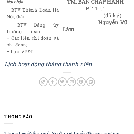
TM. BAN CHẤP HÀNH
Nơi nhận:
BÍ THƯ
– BTV Thành Đoàn Hà
(đã ký)
Nội; (báo
Nguyễn Vũ
– BTV Đảng ủy
Lâm
trường; (cáo
– Các liên chi đoàn và
chi đoàn;
– Lưu: VPĐT.
Lịch hoạt động tháng thanh niên
THÔNG BÁO
Thông báo (Điểm sàn): Nguồn xét tuyển đầu vào, ngưỡng