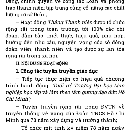
Đảng, chính quyền về công tác Đoàn và phong
trào thanh niên; tập trung củng cố, nâng cao chất
lượng cơ sở Đoàn;
– Hoạt động
Tháng Thanh niên
được tổ chức
rộng rãi trong toàn trường, tới 100% các chi
đoàn; đảm bảo thiết thực, hiệu quả, phù hợp;
hướng đến nhu cầu, nguyện vọng của số đông
đoàn viên, thanh niên và tạo được sự lan tỏa
rộng rãi trong xã hội.
II. NỘI DUNG HOẠT ĐỘNG
1. Công tác tuyên truyền giáo dục
– Tiếp tục thực hiện có hiệu quả chương
trình hành động “
Tuổi trẻ Trường Đại học Lâm
nghiệp học tập và làm theo tấm gương đạo đức Hồ
Chí Minh”;
– Tuyên truyền rộng rãi trong ĐVTN về
truyền thống vẻ vang của Đoàn TNCS Hồ Chí
Minh qua 78 năm xây dựng và trưởng thành;
– Tổ chức mít tinh kỷ niệm 78 năm ngày