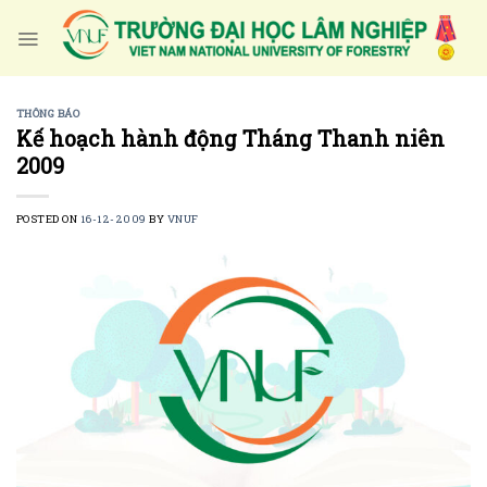
Skip
to
content
THÔNG BÁO
Kế hoạch hành động Tháng Thanh niên
2009
POSTED ON
16-12-2009
BY
VNUF