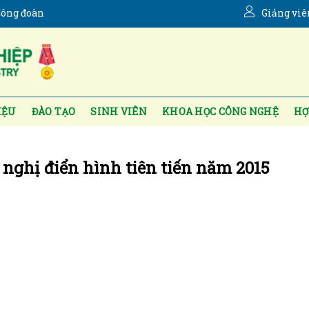
ông đoàn
Giảng viê
IỆU
ĐÀO TẠO
SINH VIÊN
KHOA HỌC CÔNG NGHỆ
HỢ
nghị điển hình tiên tiến năm 2015