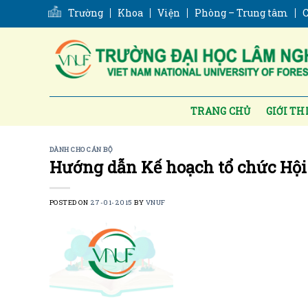
Skip
Trường
Khoa
Viện
Phòng – Trung tâm
C
to
content
TRANG CHỦ
GIỚI TH
DÀNH CHO CÁN BỘ
Hướng dẫn Kế hoạch tổ chức Hội 
POSTED ON
27-01-2015
BY
VNUF