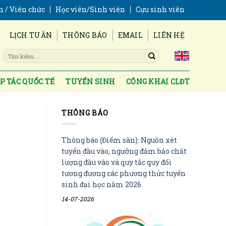
n / Viên chức
Học viên/Sinh viên
Cựu sinh viên
LỊCH TUẦN
THÔNG BÁO
EMAIL
LIÊN HỆ
P TÁC QUỐC TẾ
TUYỂN SINH
CÔNG KHAI CLĐT
THÔNG BÁO
Thông báo (Điểm sàn): Nguồn xét
tuyển đầu vào, ngưỡng đảm bảo chất
lượng đầu vào và quy tắc quy đổi
tương đương các phương thức tuyển
sinh đại học năm 2026
14-07-2026