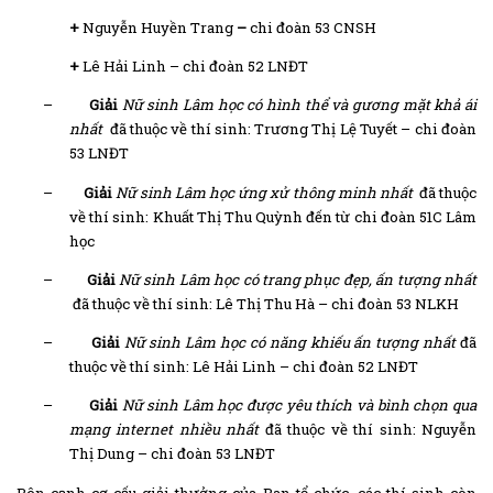
+
Nguyễn Huyền Trang
–
chi đoàn 53 CNSH
+
Lê Hải Linh – chi đoàn 52 LNĐT
–
Giải
Nữ sinh Lâm học có hình thể và gương mặt khả ái
nhất
đã thuộc về thí sinh: Trương Thị Lệ Tuyết – chi đoàn
53 LNĐT
–
Giải
Nữ sinh Lâm học ứng xử thông minh nhất
đã thuộc
về thí sinh: Khuất Thị Thu Quỳnh đến từ chi đoàn 51C Lâm
học
–
Giải
Nữ sinh Lâm học có trang phục đẹp, ấn tượng nhất
đã thuộc về thí sinh: Lê Thị Thu Hà – chi đoàn 53 NLKH
–
Giải
Nữ sinh Lâm học có năng khiếu ấn tượng nhất
đã
thuộc về thí sinh: Lê Hải Linh – chi đoàn 52 LNĐT
–
Giải
Nữ sinh Lâm học được yêu thích và bình chọn qua
mạng internet nhiều nhất
đã thuộc về thí sinh: Nguyễn
Thị Dung – chi đoàn 53 LNĐT
Bên cạnh cơ cấu giải thưởng của Ban tổ chức, các thí sinh còn