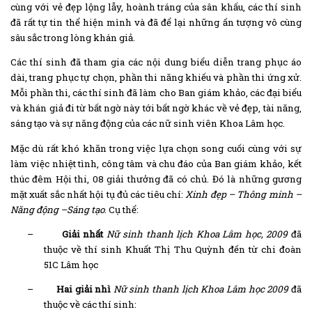
cùng với vẻ đẹp lộng lẫy, hoành tráng của sân khấu, các thí sinh
đã rất tự tin thể hiện mình và đã để lại những ấn tượng vô cùng
sâu sắc trong lòng khán giả.
Các thí sinh đã tham gia các nội dung biểu diễn trang phục áo
dài, trang phục tự chọn, phần thi năng khiếu và phần thi ứng xử.
Mỗi phần thi, các thí sinh đã làm cho Ban giám khảo, các đại biểu
và khán giả đi từ bất ngờ này tới bất ngờ khác về vẻ đẹp, tài năng,
sáng tạo và sự năng động của các nữ sinh viên Khoa Lâm học.
Mặc dù rất khó khăn trong việc lựa chọn song cuối cùng với sự
làm việc nhiệt tình, công tâm và chu đáo của Ban giám khảo, kết
thúc đêm Hội thi, 08 giải thưởng đã có chủ. Đó là những gương
mặt xuất sắc nhất hội tụ đủ các tiêu chí:
Xinh đẹp – Thông minh –
Năng động –Sáng tạo
. Cụ thể:
–
Giải nhất
Nữ sinh thanh lịch Khoa Lâm học, 2009
đã
thuộc về thí sinh Khuất Thị Thu Quỳnh đến từ chi đoàn
51C Lâm học
–
Hai giải nhì
Nữ sinh thanh lịch Khoa Lâm học 2009
đã
thuộc về các thí sinh: