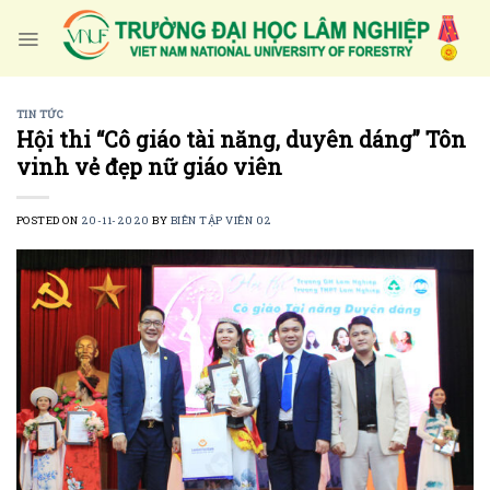
Skip
to
content
TIN TỨC
Hội thi “Cô giáo tài năng, duyên dáng” Tôn
vinh vẻ đẹp nữ giáo viên
POSTED ON
20-11-2020
BY
BIÊN TẬP VIÊN 02