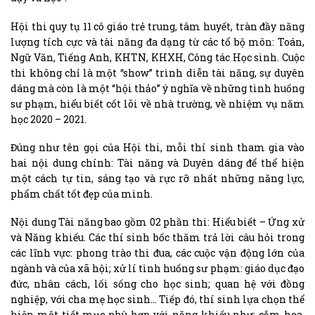
Hội thi quy tụ 11 cô giáo trẻ trung, tâm huyết, tràn đầy năng
lượng tích cực và tài năng đa dạng từ các tổ bộ môn: Toán,
Ngữ Văn, Tiếng Anh, KHTN, KHXH, Công tác Học sinh. Cuộc
thi không chỉ là một “show” trình diễn tài năng, sự duyên
dáng mà còn là một “hội thảo” ý nghĩa về những tình huống
sư phạm, hiểu biết cốt lõi về nhà trường, về nhiệm vụ năm
học 2020 – 2021.
Đúng như tên gọi của Hội thi, mỗi thí sinh tham gia vào
hai nội dung chính: Tài năng và Duyên dáng để thể hiện
một cách tự tin, sáng tạo và rực rỡ nhất những năng lực,
phẩm chất tốt đẹp của mình.
Nội dung Tài năng bao gồm 02 phần thi: Hiểu biết – Ứng xử
và Năng khiếu. Các thí sinh bốc thăm trả lời câu hỏi trong
các lĩnh vực: phong trào thi đua, các cuộc vận động lớn của
ngành và của xã hội; xử lí tình huống sư phạm: giáo dục đạo
đức, nhân cách, lối sống cho học sinh; quan hệ với đồng
nghiệp, với cha mẹ học sinh… Tiếp đó, thí sinh lựa chọn thể
hiện một tiết mục phù hợp với năng khiếu như: cắm hoa,